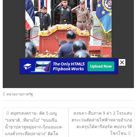
หน่วยงานภาครัฐ
แนะแนว
สมุทรสงคราม- คัด 5 เมนู
สงขลา-สืบภาค 9 ล่า 2 โจรแสบ
ตระเวนตัดสายไฟฟ้าหลายอำเภอ
เรื่อง
“รสชาติ…ที่หายไป” “ขนมจีน
ตะครุบได้คารีสอร์ต พบประวัติ
น้ำยาปลาทูหมุ่ยจาก-กุ้งนอนแห-
โชกโชน
แกงคั่วกระทือปลาย่าง” ติดโผ