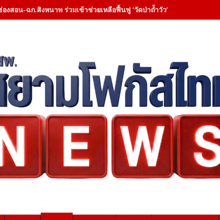
ฮ่องสอน-ฉก.สิงหนาท ร่วมเข้าช่วยเหลือฟื้นฟู ‘วัดป่าถ้ำวัว’ – เคลียสิ่งกี