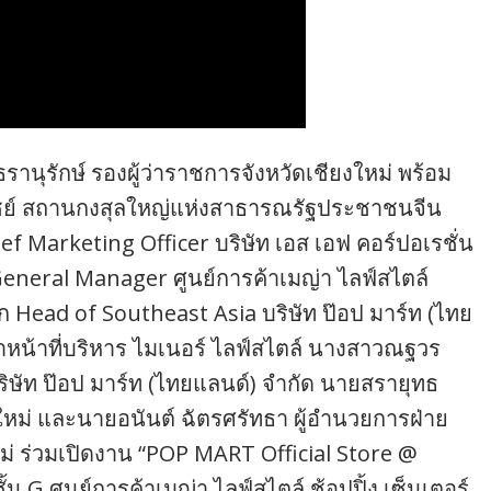
านุรักษ์ รองผู้ว่าราชการจังหวัดเชียงใหม่ พร้อม
ชย์ สถานกงสุลใหญ่แห่งสาธารณรัฐประชาชนจีน
ief Marketing Officer บริษัท เอส เอฟ คอร์ปอเรชั่น
General Manager ศูนย์การค้าเมญ่า ไลฟ์สไตล์
ึก Head of Southeast Asia บริษัท ป๊อป มาร์ท (ไทย
หน้าที่บริหาร ไมเนอร์ ไลฟ์สไตล์ นางสาวณฐวร
ิษัท ป๊อป มาร์ท (ไทยแลนด์) จำกัด นายสรายุทธ
ม่ และนายอนันต์ ฉัตรศรัทธา ผู้อำนวยการฝ่าย
่ ร่วมเปิดงาน “POP MART Official Store @
 G ศูนย์การค้าเมญ่า ไลฟ์สไตล์ ช้อปปิ้ง เซ็นเตอร์