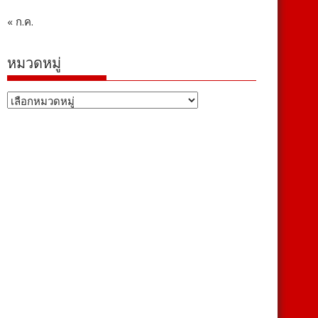
« ก.ค.
หมวดหมู่
หมวด
หมู่