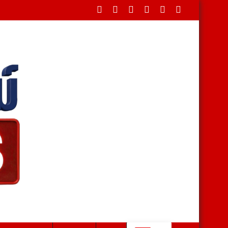
ดขวางใต้สะพาน บรรเทาทุกข์ชาวบ้านหลังน้ำป่าหลาก