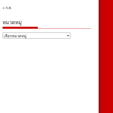
« ก.ค.
หมวดหมู่
หมวด
หมู่