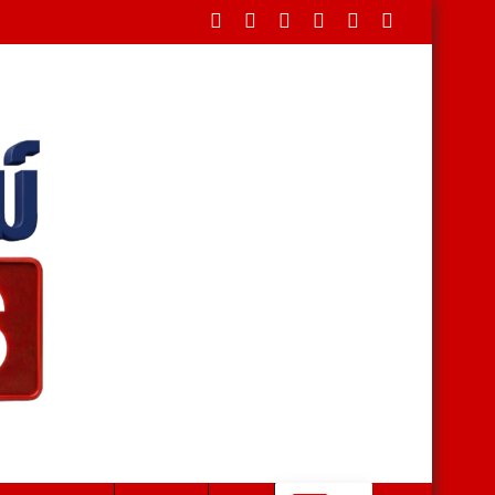
รยากาศโศกเศร้า ที่วัดเขาบุญ