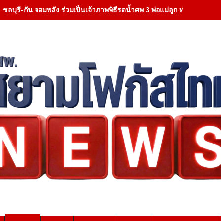
ชลบุรี-กัน จอมพลัง ร่วมเป็นเจ้าภาพพิธีรดน้ำศพ 3 พ่อแม่ลูก ท่ามกลางบร