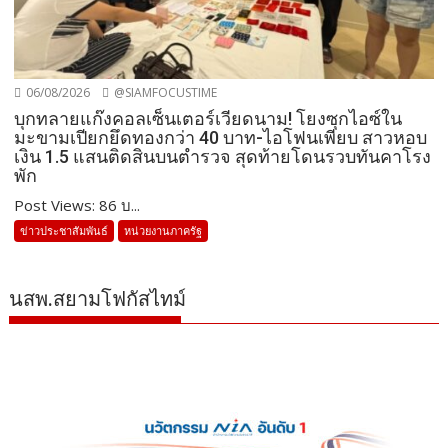
06/08/2026
@SIAMFOCUSTIME
บุกทลายแก๊งคอลเซ็นเตอร์เวียดนาม! โยงซุกไอซ์ใน
มะขามเปียกยึดทองกว่า 40 บาท-ไอโฟนเพียบ สาวหอบ
เงิน 1.5 แสนติดสินบนตำรวจ สุดท้ายโดนรวบทันคาโรง
พัก
Post Views: 86 บ...
ข่าวประชาสัมพันธ์
หน่วยงานภาครัฐ
นสพ.สยามโฟกัสไทม์