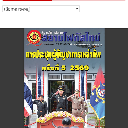
หมวด
หมู่