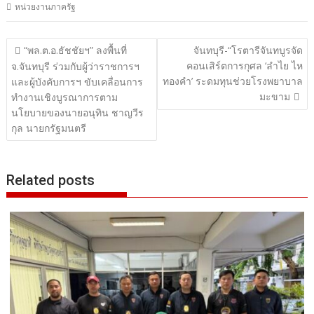
หน่วยงานภาครัฐ
แนะแนว
“พล.ต.อ.ธัชชัยฯ” ลงพื้นที่
จันทบุรี-“โรตารีจันทบูรจัด
คอนเสิร์ตการกุศล ‘ลำไย ไห
เรื่อง
จ.จันทบุรี ร่วมกับผู้ว่าราชการฯ
ทองคำ’ ระดมทุนช่วยโรงพยาบาล
และผู้บังคับการฯ ขับเคลื่อนการ
มะขาม
ทำงานเชิงบูรณาการตาม
นโยบายของนายอนุทิน ชาญวีร
กุล นายกรัฐมนตรี
Related posts