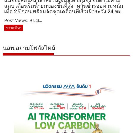
แม่ฮ่องสอน-น้ำสาละวินเพิ่มสูงต่อเนื่อง อบต.แม่สาม
แลบ เตือนริมน้ำยกของขึ้นที่สูง -หวั่นซ้ำรอยท่วมหนัก
เมื่อ 2 ปีก่อน พร้อมจัดชุดเคลื่อนที่เร็วเฝ้าระวัง 24 ชม.
Post Views: 9 แม...
ข่าวทั่วไทย
นสพ.สยามโฟกัสไทม์