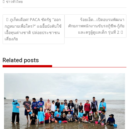
ข่าวทั่วไทย
แนะแนว
ภูเก็ตเดือด! PACA ซัดรัฐ “ออก
ร้อยเอ็ด…เปิดอบรมพัฒนา
ศักยภาพพนักงานขับรถกู้ชีพ-กู้ภัย
เรื่อง
กฎหมายเพื่อใคร?” แฉยื้อบังคับใช้
และครูผู้ดูแลเด็ก รุ่นที่ 2
เอื้อทุนต่างชาติ ปล่อยประชาชน
เสี่ยงภัย
Related posts