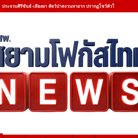
ประจวบคีรีขันธ์-เลียงผา สัตว์ป่าสงวนหายาก ปรากฏโชว์ตัวใกล้ที่ทำกา