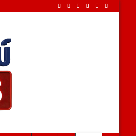
รอุทยานแห่งชาติเขาสามร้อยยอด สะท้อนความสมบูรณ์ของผืนป่า