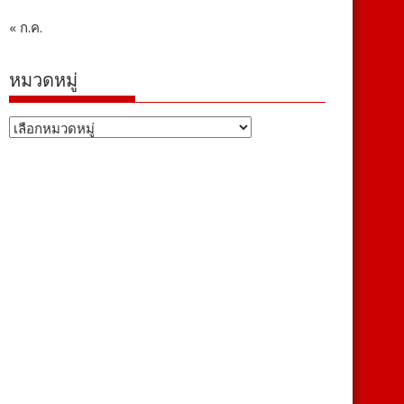
« ก.ค.
หมวดหมู่
หมวด
หมู่