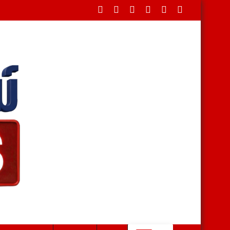
่า 40 บาท-ไอโฟนเพียบ สาวหอบเงิน 1.5 แสนติดสินบนตำรวจ สุดท้ายโดนร