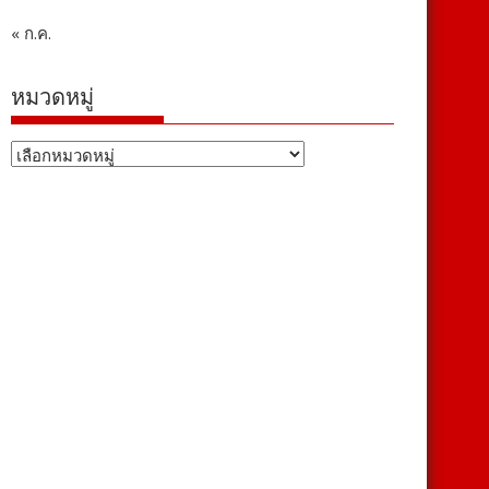
« ก.ค.
หมวดหมู่
หมวด
หมู่