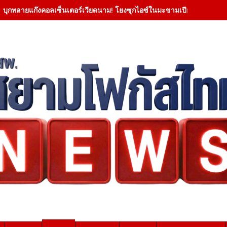
บุกทลายแก๊งคอลเซ็นเตอร์เวียดนาม! โยงซุกไอซ์ในมะขามเปียกยึดทองกว