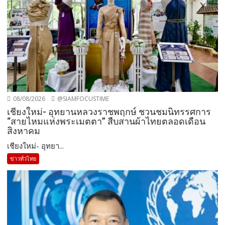
08/08/2026
@SIAMFOCUSTIME
เชียงใหม่- อุทยานหลวงราชพฤกษ์ ชวนชมนิทรรศการ
“สายไหมแห่งพระเมตตา” สืบสานผ้าไทยตลอดเดือน
สิงหาคม
เชียงใหม่- อุทยา...
ข่าวทั่วไทย