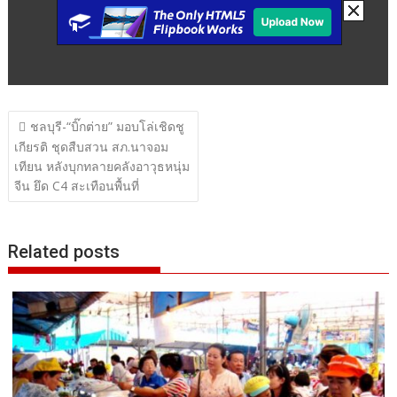
แนะแนว
ชลบุรี-“บิ๊กต่าย” มอบโล่เชิดชู
เรื่อง
เกียรติ ชุดสืบสวน สภ.นาจอม
เทียน หลังบุกทลายคลังอาวุธหนุ่ม
จีน ยึด C4 สะเทือนพื้นที่
Related posts