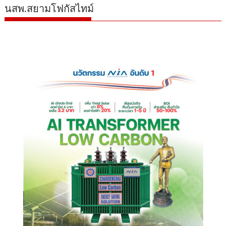
นสพ.สยามโฟกัสไทม์