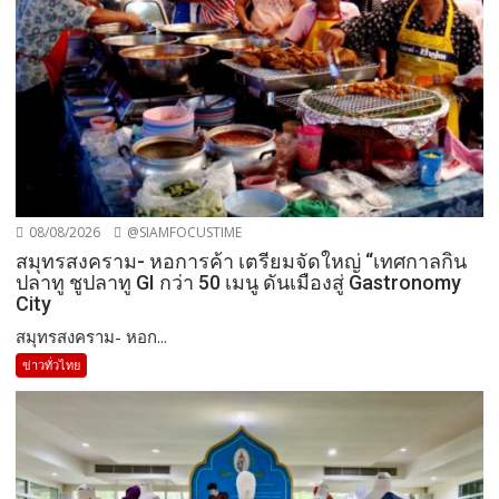
08/08/2026
@SIAMFOCUSTIME
สมุทรสงคราม- หอการค้า เตรียมจัดใหญ่ “เทศกาลกิน
ปลาทู ชูปลาทู GI กว่า 50 เมนู ดันเมืองสู่ Gastronomy
City
สมุทรสงคราม- หอก...
ข่าวทั่วไทย