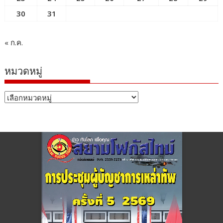
30
31
« ก.ค.
หมวดหมู่
หมวด
หมู่