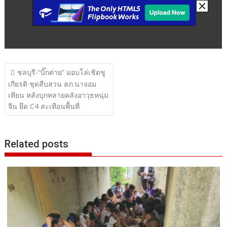
แนะแนว
ชลบุรี-“บิ๊กต่าย” มอบโล่เชิดชู
เรื่อง
เกียรติ ชุดสืบสวน สภ.นาจอม
เทียน หลังบุกทลายคลังอาวุธหนุ่ม
จีน ยึด C4 สะเทือนพื้นที่
Related posts