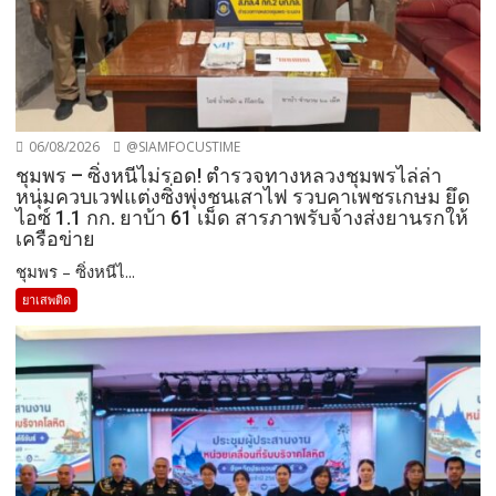
06/08/2026
@SIAMFOCUSTIME
ชุมพร – ซิ่งหนีไม่รอด! ตำรวจทางหลวงชุมพรไล่ล่า
หนุ่มควบเวฟแต่งซิ่งพุ่งชนเสาไฟ รวบคาเพชรเกษม ยึด
ไอซ์ 1.1 กก. ยาบ้า 61 เม็ด สารภาพรับจ้างส่งยานรกให้
เครือข่าย
ชุมพร – ซิ่งหนีไ...
ยาเสพติด