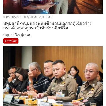
06/08/2026
@SIAMFOCUSTIME
ปทุมธานี-หนุ่มนครพนมข้ามถนนถูกรถตู้เฉี่ยวร่าง
กระเด็นก่อนถูกรถบัสทับร่างเสียชีวิต
ปทุมธานี-หนุ่มนค...
ข่าวทั่วไทย