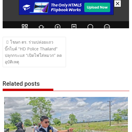
แนะแนว
โฆษก ตร. ร่วมปล่อยแถว
เรื่อง
บิ๊กไบค์ “HD Police Thailand”
ปลุกกระแส “เปิดไฟใส่หมวก” ลด
อุบัติเหตุ
Related posts