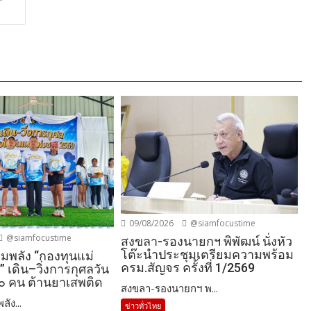
09/08/2026
@siamfocustime
@siamfocustime
สงขลา-รองนายกฯ พิพัฒน์ นั่งหัว
โต๊ะนำประชุมเตรียมความพร้อม
วมพลัง “กองทุนแม่
ครม.สัญจร ครั้งที่ 1/2569
 เดิน–วิ่งการกุศลวัน
๐๐ คน ต้านยาเสพติด
สงขลา-รองนายกฯ พ...
ัง...
ข่าวทั่วไทย