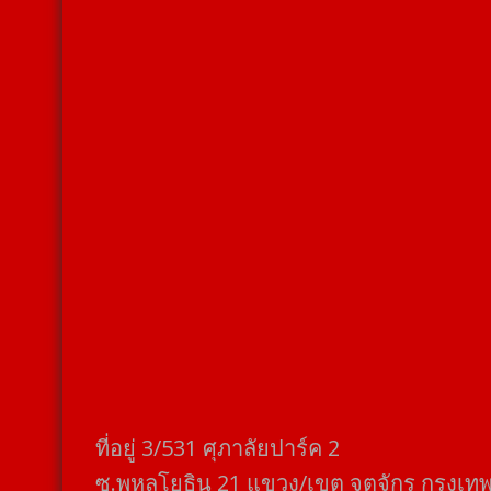
ที่อยู่​ 3/531​ ศุภาลัยปาร์ค​ 2
ซ.พหลโยธิน​ 21​ แขวง/เขต​ จตุจักร​ กรุงเท