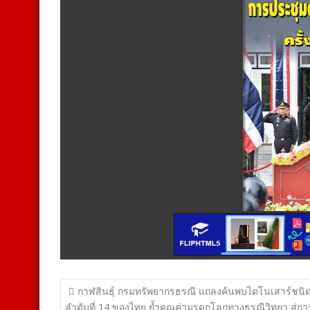
แนะแนว
กาฬสินธุ์ กรมทรัพยากรธรณี แถลงค้นพบไดโนเสาร์ชนิด
ลำดับที่ 14 ของไทย ย้ำคุณค่ามรดกโลกทางธรณีวิทยา สู่กา