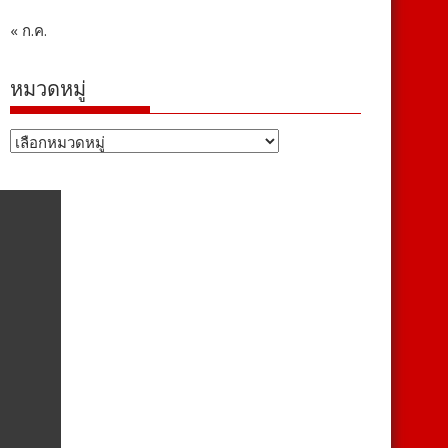
« ก.ค.
หมวดหมู่
หมวด
หมู่