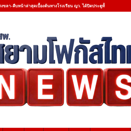
สงขลา-คืบหน้าล่าสุดเบื้องต้นทางโรงเรียน ญว. ได้ปิดประตูทั้งหมด