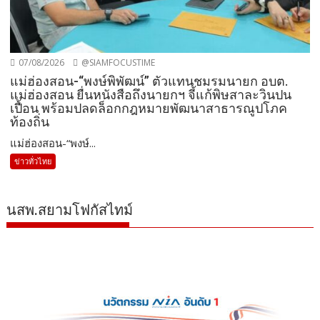
07/08/2026
@SIAMFOCUSTIME
แม่ฮ่องสอน-“พงษ์พิพัฒน์” ตัวแทนชมรมนายก อบต.
แม่ฮ่องสอน ยื่นหนังสือถึงนายกฯ จี้แก้พิษสาละวินปน
เปื้อน พร้อมปลดล็อกกฎหมายพัฒนาสาธารณูปโภค
ท้องถิ่น
แม่ฮ่องสอน-“พงษ์...
ข่าวทั่วไทย
นสพ.สยามโฟกัสไทม์