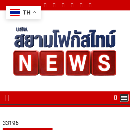
Skip
to
TH
content
33196