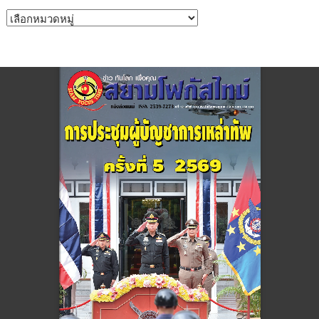
หมวด
หมู่