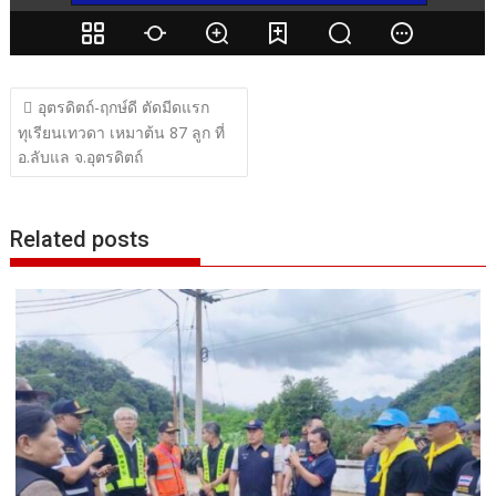
แนะแนว
อุตรดิตถ์-ฤกษ์ดี ตัดมีดแรก
เรื่อง
ทุเรียนเทวดา เหมาต้น 87 ลูก ที่
อ.ลับแล จ.อุตรดิตถ์
Related posts