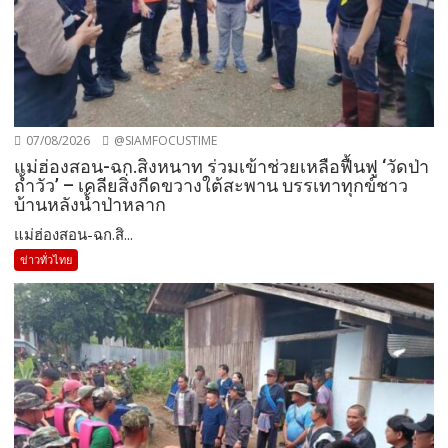
07/08/2026
@SIAMFOCUSTIME
แม่ฮ่องสอน-ฉก.สิงหนาท ร่วมเข้าช่วยเหลือฟื้นฟู ‘วัดป่า
ถ้ำวัว’ – เคลียสิ่งกีดขวางใต้สะพาน บรรเทาทุกข์ชาว
บ้านหลังน้ำป่าหลาก
แม่ฮ่องสอน-ฉก.สิ...
ข่าวทั่วไทย