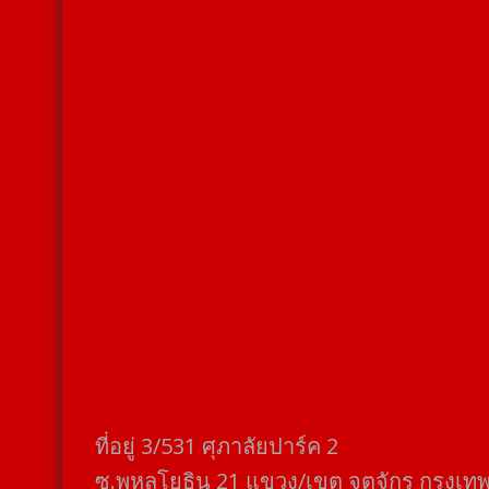
ที่อยู่​ 3/531​ ศุภาลัยปาร์ค​ 2
ซ.พหลโยธิน​ 21​ แขวง/เขต​ จตุจักร​ กรุงเท