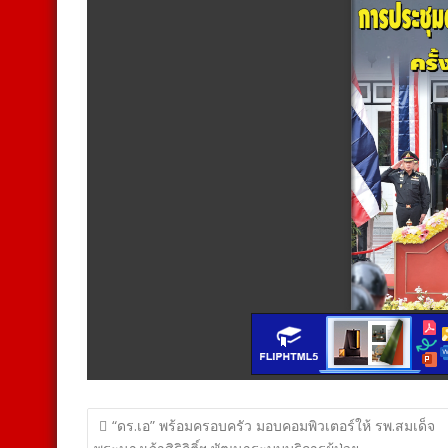
แนะแนว
“ดร.เอ” พร้อมครอบครัว มอบคอมพิวเตอร์ให้ รพ.สมเด็จ