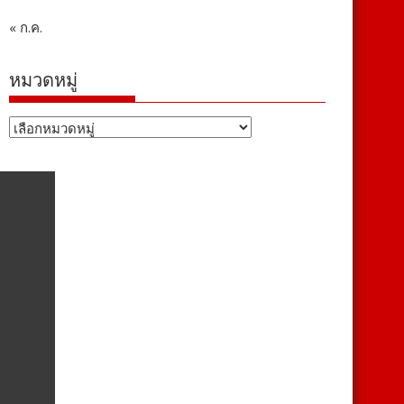
« ก.ค.
หมวดหมู่
หมวด
หมู่