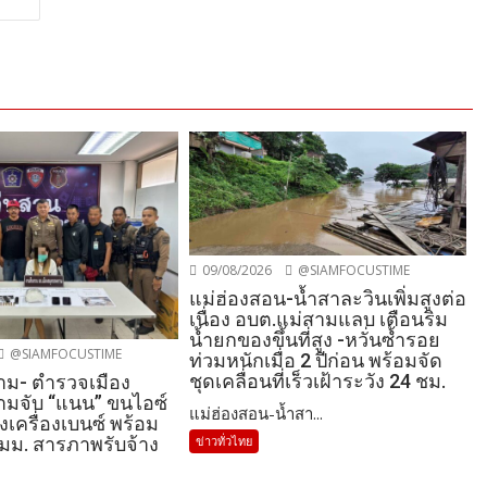
09/08/2026
@SIAMFOCUSTIME
แม่ฮ่องสอน-น้ำสาละวินเพิ่มสูงต่อ
เนื่อง อบต.แม่สามแลบ เตือนริม
น้ำยกของขึ้นที่สูง -หวั่นซ้ำรอย
@SIAMFOCUSTIME
ท่วมหนักเมื่อ 2 ปีก่อน พร้อมจัด
ชุดเคลื่อนที่เร็วเฝ้าระวัง 24 ชม.
าม- ตำรวจเมือง
มจับ “แนน” ขนไอซ์
แม่ฮ่องสอน-น้ำสา...
องเครื่องเบนซ์ พร้อม
 มม. สารภาพรับจ้าง
ข่าวทั่วไทย