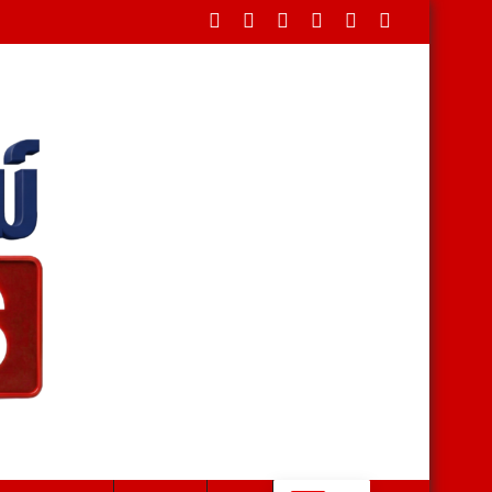
งคนรุ่นใหม่รักษาทรัพยากรชายฝั่ง