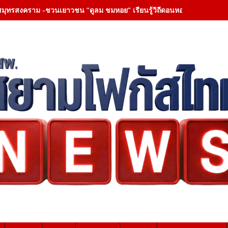
สมุทรสงคราม -ชวนเยาวชน “ดูลม ชมหอย” เรียนรู้วิถีดอนหอยหลอด สร้างพลั