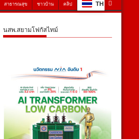
TH
สาธารณสุข
ชาวบ้าน
คลิป
นสพ.สยามโฟกัสไทม์