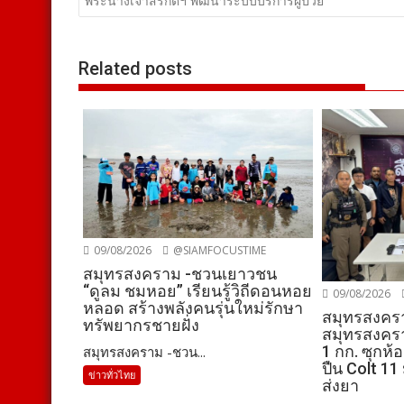
เรื่อง
พระนางเจ้าสิริกิติ์ฯ พัฒนาระบบบริการผู้ป่วย
Related posts
09/08/2026
@SIAMFOCUSTIME
สมุทรสงคราม -ชวนเยาวชน
“ดูลม ชมหอย” เรียนรู้วิถีดอนหอย
09/08/2026
หลอด สร้างพลังคนรุ่นใหม่รักษา
สมุทรสงคร
ทรัพยากรชายฝั่ง
สมุทรสงครา
1 กก. ซุกห้
สมุทรสงคราม -ชวน...
ปืน Colt 11
ข่าวทั่วไทย
ส่งยา