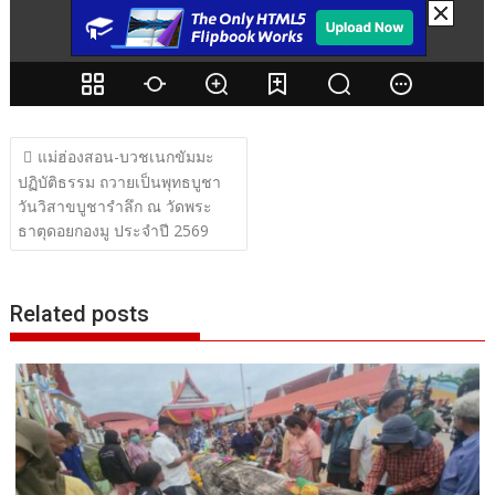
แนะแนว
แม่ฮ่องสอน-บวชเนกขัมมะ
เรื่อง
ปฏิบัติธรรม ถวายเป็นพุทธบูชา
วันวิสาขบูชารำลึก ณ วัดพระ
ธาตุดอยกองมู ประจำปี 2569
Related posts