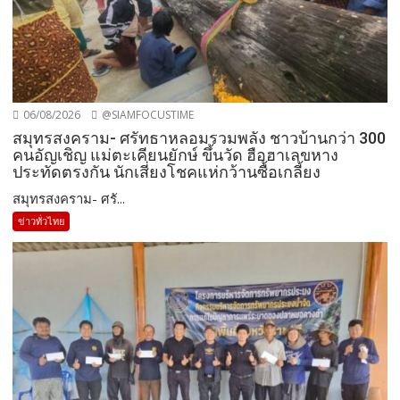
06/08/2026
@SIAMFOCUSTIME
สมุทรสงคราม- ศรัทธาหลอมรวมพลัง ชาวบ้านกว่า 300
คนอัญเชิญ แม่ตะเคียนยักษ์ ขึ้นวัด ฮือฮาเลขหาง
ประทัดตรงกัน นักเสี่ยงโชคแห่กว้านซื้อเกลี้ยง
สมุทรสงคราม- ศรั...
ข่าวทั่วไทย