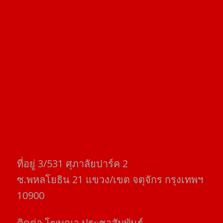
ที่อยู่​ 3/531​ ศุภาลัยปาร์ค​ 2
ซ.พหลโยธิน​ 21​ แขวง/เขต​ จตุจักร​ กรุงเทพฯ
10900
ติดต่อ​ โฆษณา​ ประชาสัมพันธ์