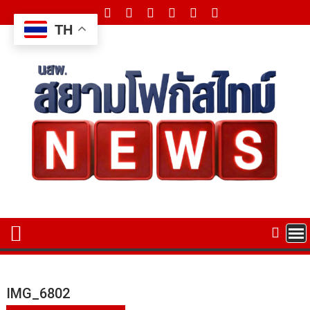
Skip
to
TH
content
IMG_6802