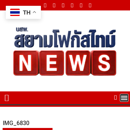
Skip
to
TH
content
IMG_6830