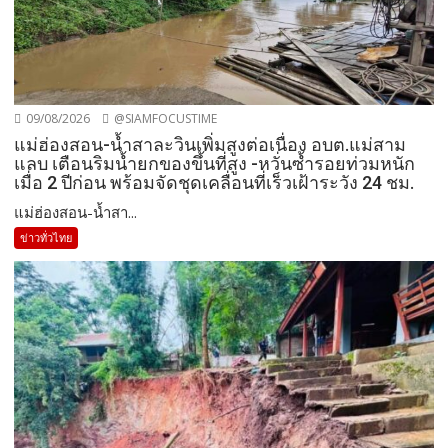
09/08/2026
@SIAMFOCUSTIME
แม่ฮ่องสอน-น้ำสาละวินเพิ่มสูงต่อเนื่อง อบต.แม่สาม
แลบ เตือนริมน้ำยกของขึ้นที่สูง -หวั่นซ้ำรอยท่วมหนัก
เมื่อ 2 ปีก่อน พร้อมจัดชุดเคลื่อนที่เร็วเฝ้าระวัง 24 ชม.
แม่ฮ่องสอน-น้ำสา...
ข่าวทั่วไทย