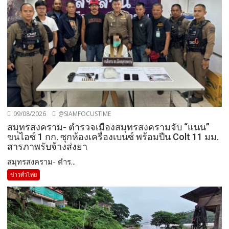
09/08/2026
@SIAMFOCUSTIME
สมุทรสงคราม- ตำรวจเมืองสมุทรสงครามจับ “แนน”
ขนไอซ์ 1 กก. ซุกห้องเครื่องเบนซ์ พร้อมปืน Colt 11 มม.
สารภาพรับจ้างส่งยา
สมุทรสงคราม- ตำร...
ข่าวทั่วไทย