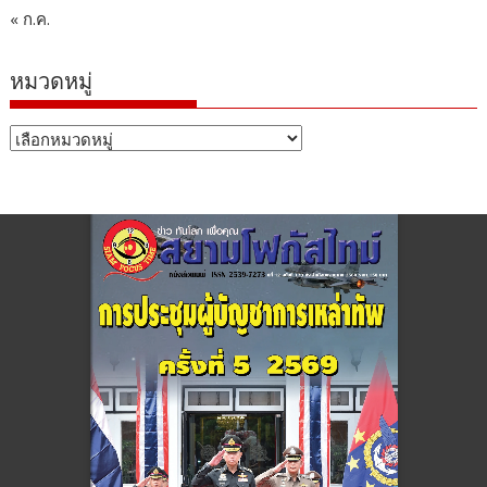
« ก.ค.
หมวดหมู่
หมวด
หมู่