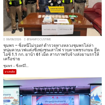
06/08/2026
@SIAMFOCUSTIME
ชุมพร – ซิ่งหนีไม่รอด! ตำรวจทางหลวงชุมพรไล่ล่า
หนุ่มควบเวฟแต่งซิ่งพุ่งชนเสาไฟ รวบคาเพชรเกษม ยึด
ไอซ์ 1.1 กก. ยาบ้า 61 เม็ด สารภาพรับจ้างส่งยานรกให้
เครือข่าย
ชุมพร – ซิ่งหนีไ...
ยาเสพติด