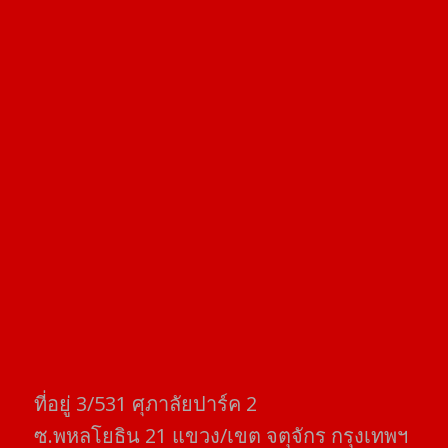
ที่อยู่​ 3/531​ ศุภาลัยปาร์ค​ 2
ซ.พหลโยธิน​ 21​ แขวง/เขต​ จตุจักร​ กรุงเทพฯ