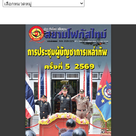
หมวด
หมู่