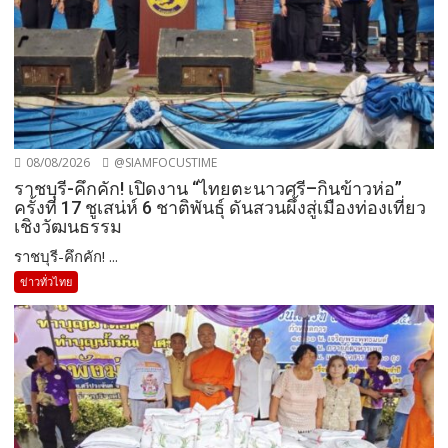
08/08/2026
@SIAMFOCUSTIME
ราชบุรี-คึกคัก! เปิดงาน “ไทยตะนาวศรี–กินข้าวห่อ”
ครั้งที่ 17 ชูเสน่ห์ 6 ชาติพันธุ์ ดันสวนผึ้งสู่เมืองท่องเที่ยว
เชิงวัฒนธรรม
ราชบุรี-คึกคัก! ...
ข่าวทั่วไทย