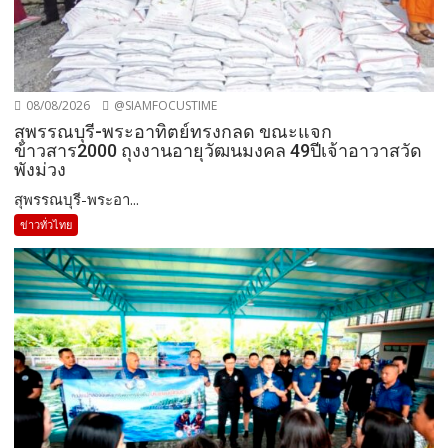
08/08/2026
@SIAMFOCUSTIME
สุพรรณบุรี-พระอาทิตย์ทรงกลด ขณะแจก
ข้าวสาร2000 ถุงงานอายุวัฒนมงคล 49ปีเจ้าอาวาสวัด
พังม่วง
สุพรรณบุรี-พระอา...
ข่าวทั่วไทย