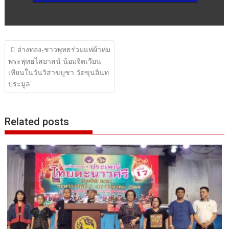
แนะแนว
อ่างทอง-ชาวพุทธร่วมแห่ผ้าห่ม
เรื่อง
พระพุทธไสยาสน์ น้อมจิตเวียน
เทียนในวันวิสาขบูชา วัดขุนอินท
ประมูล
Related posts