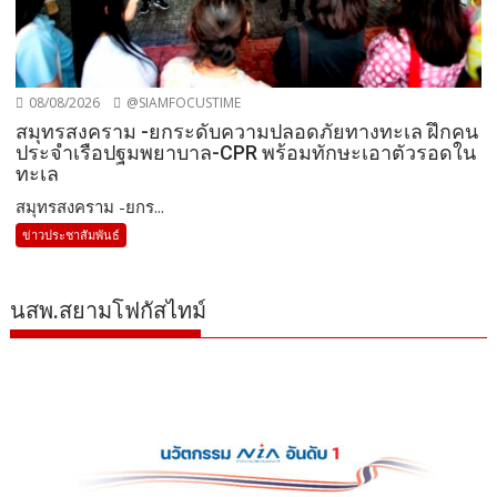
08/08/2026
@SIAMFOCUSTIME
สมุทรสงคราม -ยกระดับความปลอดภัยทางทะเล ฝึกคน
ประจำเรือปฐมพยาบาล-CPR พร้อมทักษะเอาตัวรอดใน
ทะเล
สมุทรสงคราม -ยกร...
ข่าวประชาสัมพันธ์
นสพ.สยามโฟกัสไทม์