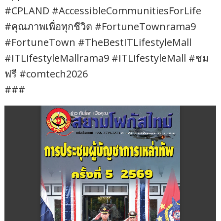
#CPLAND #AccessibleCommunitiesForLife
#คุณภาพเพื่อทุกชีวิต #FortuneTownrama9
#FortuneTown #TheBestITLifestyleMall
#ITLifestyleMallrama9 #ITLifestyleMall #ชม
ฟรี #comtech2026
###