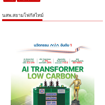
นสพ.สยามโฟกัสไทม์