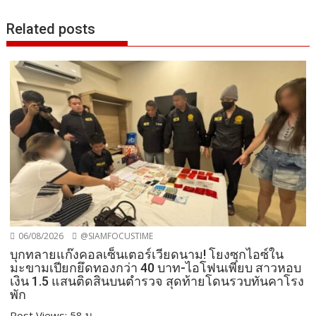
Related posts
06/08/2026
@SIAMFOCUSTIME
บุกทลายแก๊งคอลเซ็นเตอร์เวียดนาม! โยงซุกไอซ์ใน
มะขามเปียกยึดทองกว่า 40 บาท-ไอโฟนเพียบ สาวหอบ
เงิน 1.5 แสนติดสินบนตำรวจ สุดท้ายโดนรวบทันคาโรง
พัก
Post Views: 58 บ...