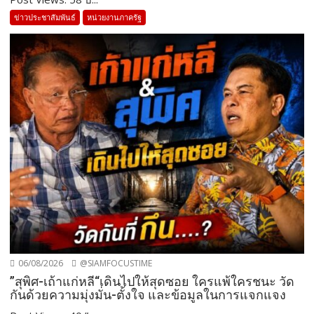
ข่าวประชาสัมพันธ์
หน่วยงานภาครัฐ
06/08/2026
@SIAMFOCUSTIME
”สุพิศ-เถ้าแก่หลี“เดินไปให้สุดซอย ใครแพ้ใครชนะ วัด
กันด้วยความมุ่งมั่น-ตั้งใจ และข้อมูลในการแจกแจง