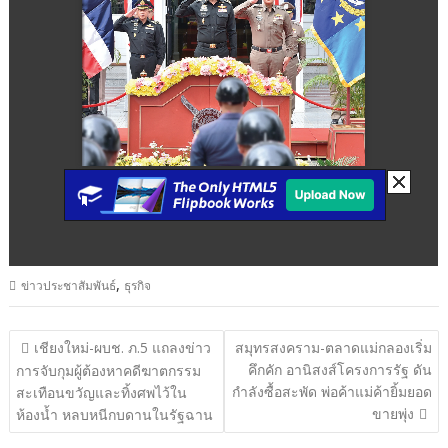
,
ข่าวประชาสัมพันธ์
ธุรกิจ
แนะแนว
เชียงใหม่-ผบช. ภ.5 แถลงข่าว
สมุทรสงคราม-ตลาดแม่กลองเริ่ม
คึกคัก อานิสงส์โครงการรัฐ ดัน
เรื่อง
การจับกุมผู้ต้องหาคดีฆาตกรรม
กำลังซื้อสะพัด พ่อค้าแม่ค้ายิ้มยอด
สะเทือนขวัญและทิ้งศพไว้ใน
ขายพุ่ง
ห้องน้ำ หลบหนีกบดานในรัฐฉาน