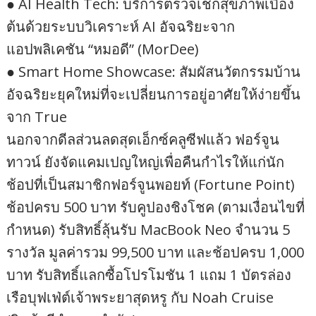
● AI Health Tech: บริการตรวจเช็กสุขภาพเบื้อง
ต้นด้วยระบบวิเคราะห์ AI อัจฉริยะจาก
แอปพลิเคชัน “หมอดี” (MorDee)
● Smart Home Showcase: สัมผัสนวัตกรรมบ้าน
อัจฉริยะยุคใหม่ที่จะเปลี่ยนการอยู่อาศัยให้ง่ายขึ้น
จาก True
นอกจากดีลส่วนลดสุดเอ็กซ์คลูซีฟแล้ว ฟอร์จูน
ทาวน์ ยังจัดแคมเปญใหญ่เพื่อคืนกำไรให้แก่นัก
ช้อปที่เป็นสมาชิกฟอร์จูนพอยท์ (Fortune Point)
ช้อปครบ 500 บาท รับคูปองชิงโชค (ตามเงื่อนไขที่
กำหนด) รับสิทธิ์ลุ้นรับ MacBook Neo จำนวน 5
รางวัล มูลค่ารวม 99,500 บาท และช้อปครบ 1,000
บาท รับสิทธิ์แลกซื้อโปรโมชัน 1 แถม 1 บัตรล่อง
เรือบุฟเฟ่ต์เจ้าพระยาสุดหรู กับ Noah Cruise