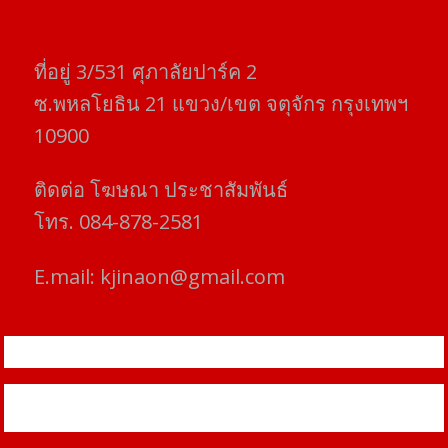
ที่อยู่​ 3/531​ ศุภาลัยปาร์ค​ 2
ซ.พหลโยธิน​ 21​ แขวง/เขต​ จตุจักร​ กรุงเทพฯ
10900
ติดต่อ​ โฆษณา​ ประชาสัมพันธ์
โทร​. 084-878-2581
E.mail:
kjinaon@gmail.com
สยามโฟกัสไทม์ © ข่าว ทันโลก เพื่อคุณ
Proudly powered by WordPress
|
Theme: SuperMag by
Acme
Themes