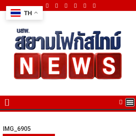
Skip
to
TH
content
IMG_6905