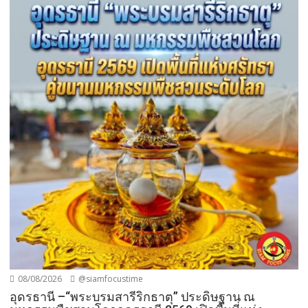
08/08/2026
@siamfocustime
อุดรธานี –“พระบรมสารีริกธาตุ” ประดิษฐาน ณ