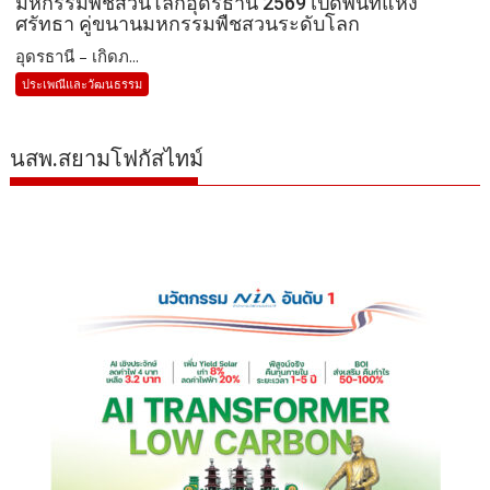
มหกรรมพืชสวนโลกอุดรธานี 2569 เปิดพื้นที่แห่ง
ศรัทธา คู่ขนานมหกรรมพืชสวนระดับโลก
อุดรธานี – เกิดภ...
ประเพณีและวัฒนธรรม
นสพ.สยามโฟกัสไทม์