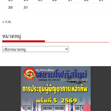
30
31
« ก.ค.
หมวดหมู่
หมวด
หมู่