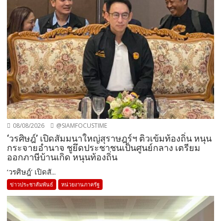
08/08/2026
@SIAMFOCUSTIME
‘วรศิษฎ์’ เปิดสัมมนาใหญ่สุราษฎร์ฯ ติวเข้มท้องถิ่น หนุน
กระจายอำนาจ ชูยึดประชาชนเป็นศูนย์กลาง เตรียม
ออกภาษีบ้านเกิด หนุนท้องถิ่น
‘วรศิษฎ์’ เปิดสั...
ข่าวประชาสัมพันธ์
หน่วยงานภาครัฐ