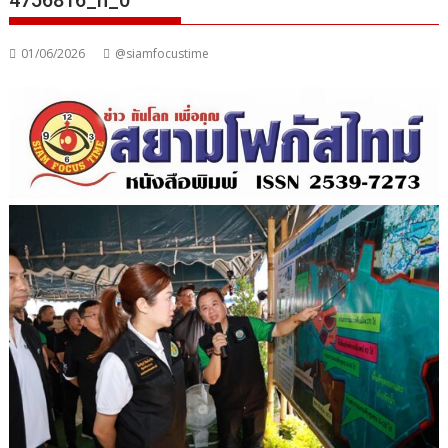
4756816_n_0
01/06/2026
@siamfocustime