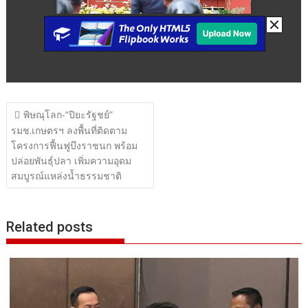
แนะแนว
พิษณุโลก-“ปิยะรัฐชย์”
เรื่อง
รมช.เกษตรฯ ลงพื้นที่ติดตาม
โครงการฟื้นฟูบึงราชนก พร้อม
ปล่อยพันธุ์ปลา เพิ่มความอุดม
สมบูรณ์แหล่งน้ำธรรมชาติ
Related posts