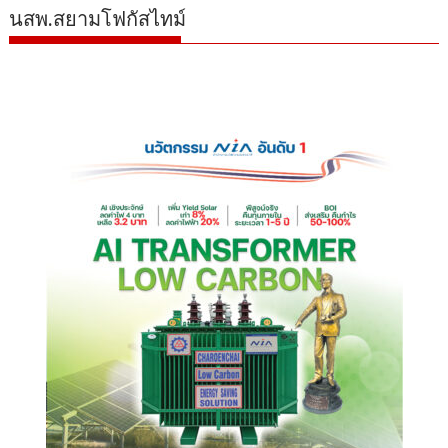
นสพ.สยามโฟกัสไทม์