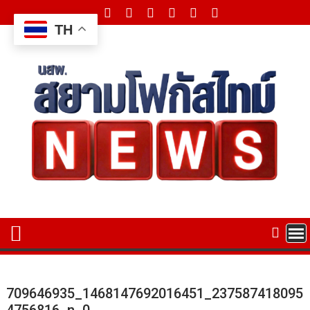
Skip
to
TH
content
709646935_1468147692016451_237587418095