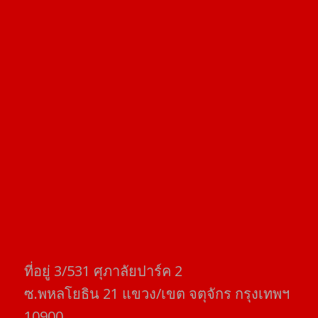
ที่อยู่​ 3/531​ ศุภาลัยปาร์ค​ 2
ซ.พหลโยธิน​ 21​ แขวง/เขต​ จตุจักร​ กรุงเทพฯ
10900