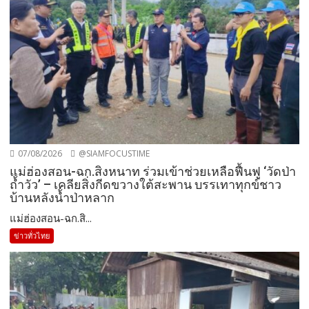
07/08/2026
@SIAMFOCUSTIME
แม่ฮ่องสอน-ฉก.สิงหนาท ร่วมเข้าช่วยเหลือฟื้นฟู ‘วัดป่า
ถ้ำวัว’ – เคลียสิ่งกีดขวางใต้สะพาน บรรเทาทุกข์ชาว
บ้านหลังน้ำป่าหลาก
แม่ฮ่องสอน-ฉก.สิ...
ข่าวทั่วไทย