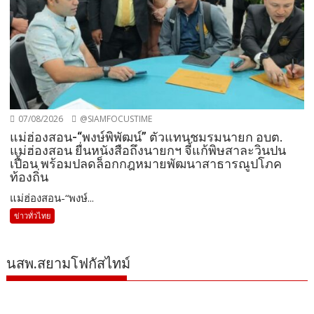
07/08/2026
@SIAMFOCUSTIME
แม่ฮ่องสอน-“พงษ์พิพัฒน์” ตัวแทนชมรมนายก อบต.
แม่ฮ่องสอน ยื่นหนังสือถึงนายกฯ จี้แก้พิษสาละวินปน
เปื้อน พร้อมปลดล็อกกฎหมายพัฒนาสาธารณูปโภค
ท้องถิ่น
แม่ฮ่องสอน-“พงษ์...
ข่าวทั่วไทย
นสพ.สยามโฟกัสไทม์