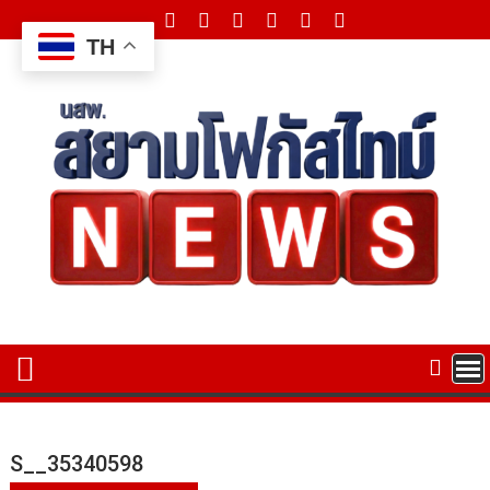
Skip
to
TH
content
S__35340598