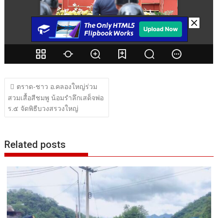
แนะแนว
ตราด-ชาว อ.คลองใหญ่ร่วม
เรื่อง
สวมเสื้อสีชมพู น้อมรำลึกเสด็จพ่อ
ร.๕ จัดพิธีบวงสรวงใหญ่
Related posts