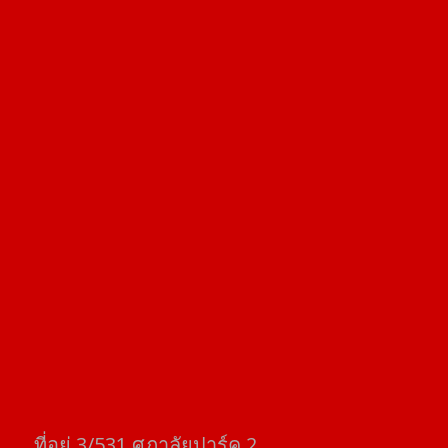
ที่อยู่​ 3/531​ ศุภาลัยปาร์ค​ 2