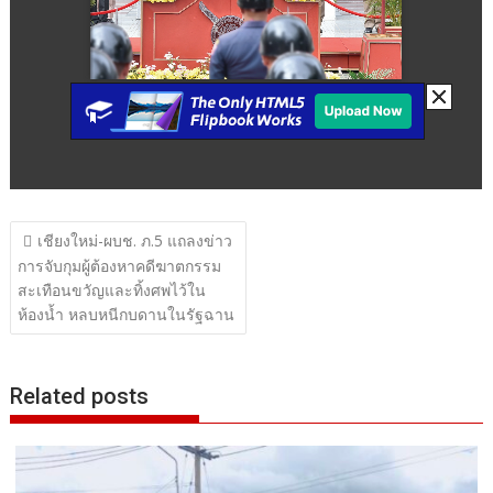
แนะแนว
เชียงใหม่-ผบช. ภ.5 แถลงข่าว
เรื่อง
การจับกุมผู้ต้องหาคดีฆาตกรรม
สะเทือนขวัญและทิ้งศพไว้ใน
ห้องน้ำ หลบหนีกบดานในรัฐฉาน
Related posts