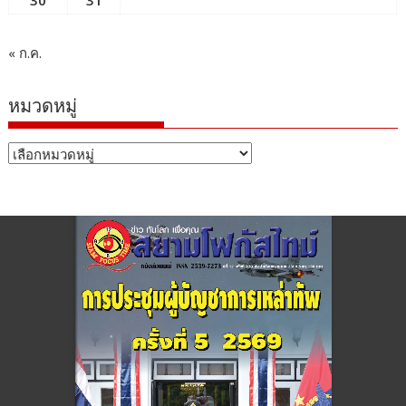
30
31
« ก.ค.
หมวดหมู่
หมวด
หมู่