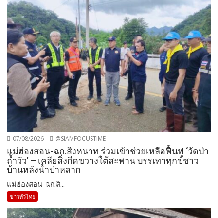
07/08/2026
@SIAMFOCUSTIME
แม่ฮ่องสอน-ฉก.สิงหนาท ร่วมเข้าช่วยเหลือฟื้นฟู ‘วัดป่า
ถ้ำวัว’ – เคลียสิ่งกีดขวางใต้สะพาน บรรเทาทุกข์ชาว
บ้านหลังน้ำป่าหลาก
แม่ฮ่องสอน-ฉก.สิ...
ข่าวทั่วไทย