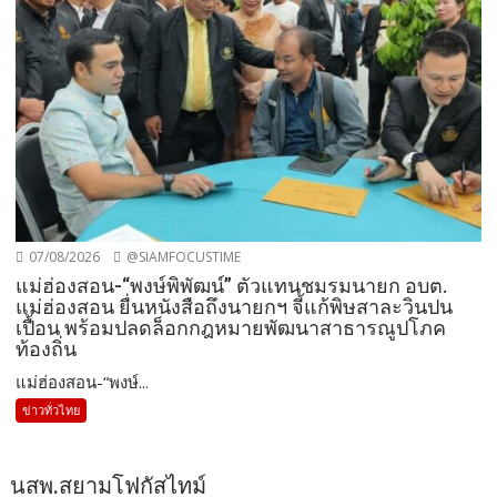
07/08/2026
@SIAMFOCUSTIME
แม่ฮ่องสอน-“พงษ์พิพัฒน์” ตัวแทนชมรมนายก อบต.
แม่ฮ่องสอน ยื่นหนังสือถึงนายกฯ จี้แก้พิษสาละวินปน
เปื้อน พร้อมปลดล็อกกฎหมายพัฒนาสาธารณูปโภค
ท้องถิ่น
แม่ฮ่องสอน-“พงษ์...
ข่าวทั่วไทย
นสพ.สยามโฟกัสไทม์