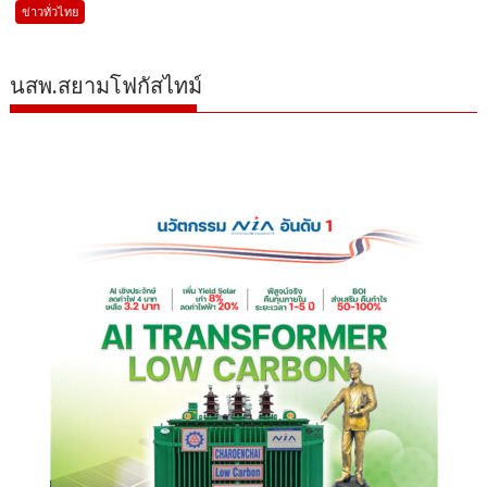
ข่าวทั่วไทย
นสพ.สยามโฟกัสไทม์