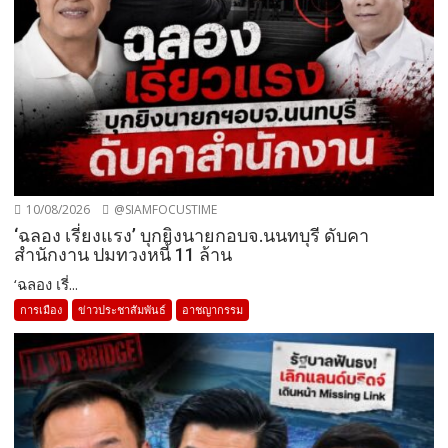
10/08/2026
@SIAMFOCUSTIME
‘ฉลอง เรี่ยงแรง’ บุกยิงนายกอบจ.นนทบุรี ดับคา
สำนักงาน ปมทวงหนี้ 11 ล้าน
‘ฉลอง เรี่...
การเมือง
ข่าวประชาสัมพันธ์
อาชญากรรม