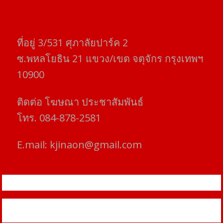
ที่อยู่​ 3/531​ ศุภาลัยปาร์ค​ 2
ซ.พหลโยธิน​ 21​ แขวง/เขต​ จตุจักร​ กรุงเทพฯ
10900
ติดต่อ​ โฆษณา​ ประชาสัมพันธ์
โทร​. 084-878-2581
E.mail:
kjinaon@gmail.com
สยามโฟกัสไทม์ © ข่าว ทันโลก เพื่อคุณ
Proudly powered by WordPress
|
Theme: SuperMag by
Acme
Themes