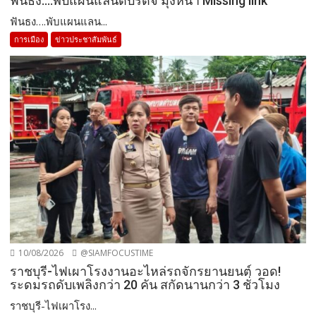
ฟันธง….พับแผนแลนด์บริดจ์ มุ่งหน้า Missing link
ฟันธง….พับแผนแลน...
การเมือง
ข่าวประชาสัมพันธ์
10/08/2026
@SIAMFOCUSTIME
ราชบุรี-ไฟเผาโรงงานอะไหล่รถจักรยานยนต์ วอด!
ระดมรถดับเพลิงกว่า 20 คัน สกัดนานกว่า 3 ชั่วโมง
ราชบุรี-ไฟเผาโรง...