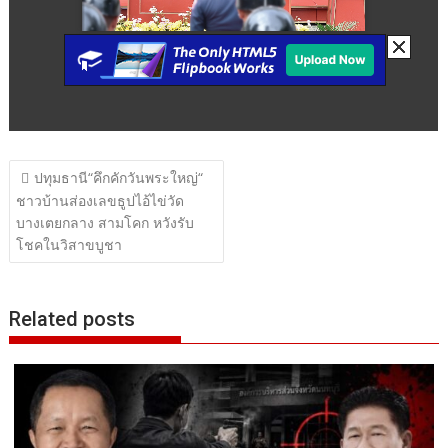
แนะแนว
ปทุมธานี“คึกคักวันพระใหญ่“
เรื่อง
ชาวบ้านส่องเลขธูปไอ้ไข่วัด
บางเตยกลาง สามโคก หวังรับ
โชคในวิสาขบูชา
Related posts