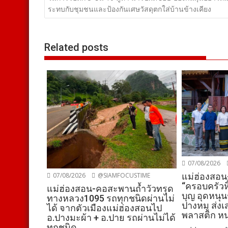
เรื่อง
ระทบกับชุมชนและป้องกันเศษวัสดุตกใส่บ้านข้างเคียง
Related posts
07/08/2026
แม่ฮ่องสอน
07/08/2026
@SIAMFOCUSTIME
“ครอบครัวหิ
แม่ฮ่องสอน-คอสะพานถ้ำวัวทรุด
บุญ อุดหนุนช
ทางหลวง1095 รถทุกชนิดผ่านไม่
ปางหมู ส่งเ
ได้ จากตัวเมืองแม่ฮ่องสอนไป
พลาสติก หน
อ.ปางมะผ้า + อ.ปาย รถผ่านไม่ได้
ทุกชนิด