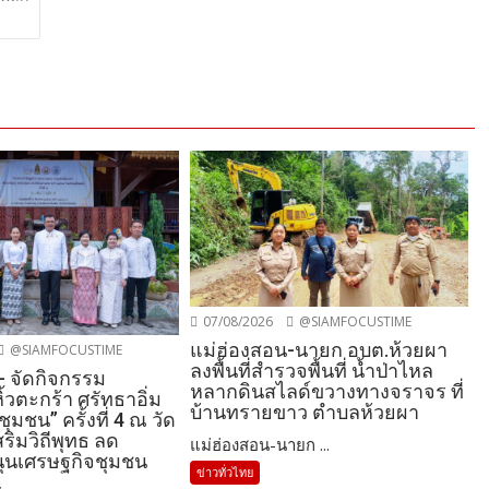
07/08/2026
@SIAMFOCUSTIME
แม่ฮ่องสอน-นายก อบต.ห้วยผา
@SIAMFOCUSTIME
ลงพื้นที่สำรวจพื้นที่ น้ำป่าไหล
- จัดกิจกรรม
หลากดินสไลด์ขวางทางจราจร ที่
้วตะกร้า ศรัทธาอิ่ม
บ้านทรายขาว ตำบลห้วยผา
ุมชน” ครั้งที่ 4 ณ วัด
สริมวิถีพุทธ ลด
แม่ฮ่องสอน-นายก ...
ุนเศรษฐกิจชุมชน
ข่าวทั่วไทย