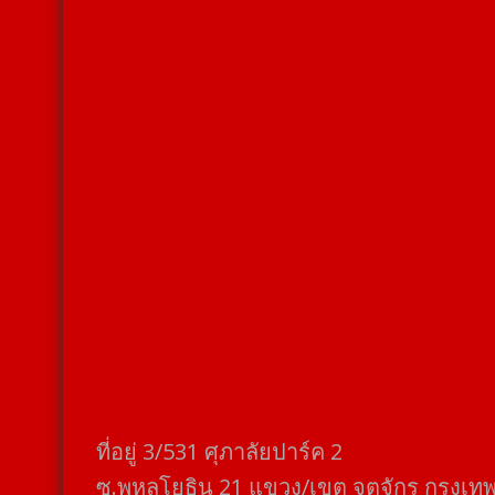
ที่อยู่​ 3/531​ ศุภาลัยปาร์ค​ 2
ซ.พหลโยธิน​ 21​ แขวง/เขต​ จตุจักร​ กรุงเท