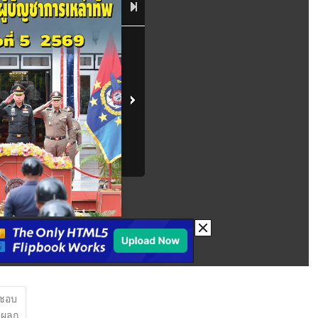
ดชอบ
มีผลก