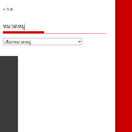
« ก.ค.
หมวดหมู่
หมวด
หมู่