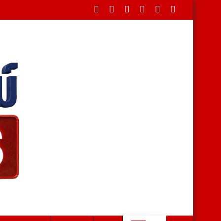
องแม่ฮ่องสอนไป อ.ปางมะผ้า + อ.ปาย รถผ่านไม่ได้ทุกชนิด