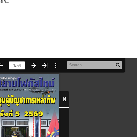
ดก...