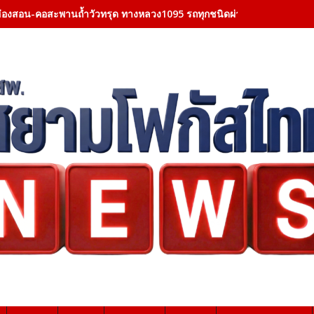
ฮ่องสอน-คอสะพานถ้ำวัวทรุด ทางหลวง1095 รถทุกชนิดผ่านไม่ได้ จากตัวเมื