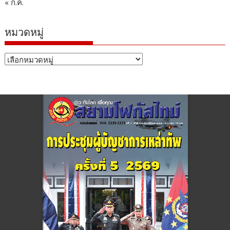
« ก.ค.
หมวดหมู่
หมวด
หมู่