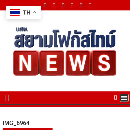
Skip
to
TH
content
IMG_6964