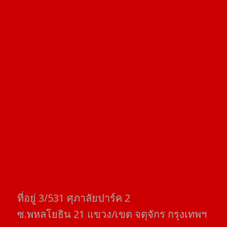
ที่อยู่​ 3/531​ ศุภาลัยปาร์ค​ 2
ซ.พหลโยธิน​ 21​ แขวง/เขต​ จตุจักร​ กรุงเทพฯ