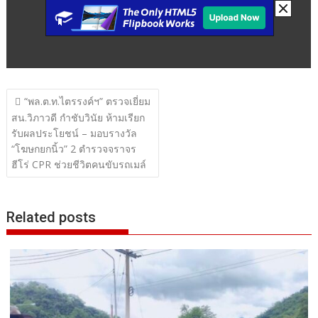
แนะแนว
“พล.ต.ท.ไตรรงค์ฯ” ตรวจเยี่ยม
เรื่อง
สน.วิภาวดี กำชับวินัย ห้ามเรียก
รับผลประโยชน์ – มอบรางวัล
“โฆษกยกนิ้ว” 2 ตำรวจจราจร
ฮีโร่ CPR ช่วยชีวิตคนขับรถเมล์
Related posts