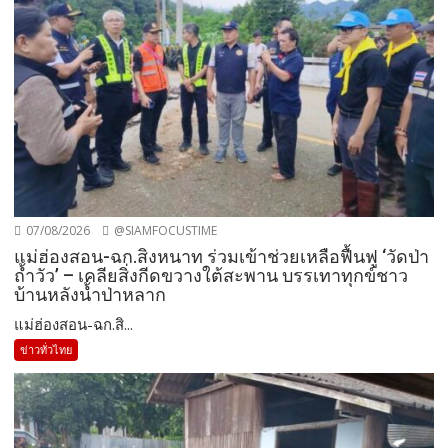
07/08/2026
@SIAMFOCUSTIME
แม่ฮ่องสอน-ฉก.สิงหนาท ร่วมเข้าช่วยเหลือฟื้นฟู ‘วัดป่า
ถ้ำวัว’ – เคลียสิ่งกีดขวางใต้สะพาน บรรเทาทุกข์ชาว
บ้านหลังน้ำป่าหลาก
แม่ฮ่องสอน-ฉก.สิ...
ข่าวทั่วไทย