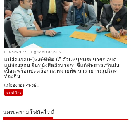
07/08/2026
@SIAMFOCUSTIME
แม่ฮ่องสอน-“พงษ์พิพัฒน์” ตัวแทนชมรมนายก อบต.
แม่ฮ่องสอน ยื่นหนังสือถึงนายกฯ จี้แก้พิษสาละวินปน
เปื้อน พร้อมปลดล็อกกฎหมายพัฒนาสาธารณูปโภค
ท้องถิ่น
แม่ฮ่องสอน-“พงษ์...
ข่าวทั่วไทย
นสพ.สยามโฟกัสไทม์