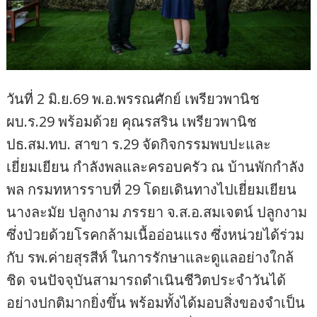
วันที่ 2 มิ.ย.69 พ.อ.พรรณศักย์ เพรียวพานิช
ผบ.ร.29 พร้อมด้วย คุณรสริน เพรียวพานิช
ปธ.สม.ทบ. สาขา ร.29 จัดกิจกรรมพบปะและ
เยี่ยมเยียน กำลังพลและครอบครัว ณ บ้านพักกำลัง
พล กรมทหารราบที่ 29 โดยเดินทางไปเยี่ยมเยียน
นางละมัย ปลูกงาม ภรรยา จ.ส.อ.สมเจตน์ ปลูกงาม
ซึ่งป่วยด้วยโรคกล้ามเนื้ออ่อนแรง ซึ่งหน่วยได้ร่วม
กับ รพ.ค่ายสุรสีห์ ในการรักษาและดูแลอย่างใกล้
ชิด จนปัจจุบันสามารถดำเนินชีวิตประจำวันได้
อย่างปกติมากยิ่งขึ้น พร้อมทั้งได้มอบสิ่งของจำเป็น