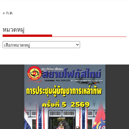
« ก.ค.
หมวดหมู่
หมวด
หมู่