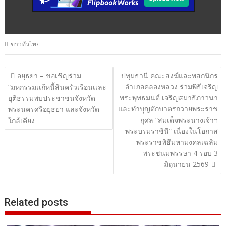
ข่าวทั่วไทย
แนะแนว
อยุธยา – ขอเชิญร่วม
ปทุมธานี คณะสงฆ์และพสกนิกร
อำเภอคลองหลวง ร่วมพิธีเจริญ
เรื่อง
“มหกรรมเเก้หนี้สินครัวเรือนเเละ
พระพุทธมนต์ เจริญสมาธิภาวนา
ยุติธรรมพบประชาชนจังหวัด
และทำบุญตักบาตรถวายพระราช
พระนครศรีอยุธยา และจังหวัด
กุศล “สมเด็จพระนางเจ้าฯ
ใกล้เคียง
พระบรมราชินี” เนื่องในโอกาส
พระราชพิธีมหามงคลเฉลิม
พระชนมพรรษา 4 รอบ 3
มิถุนายน 2569
Related posts