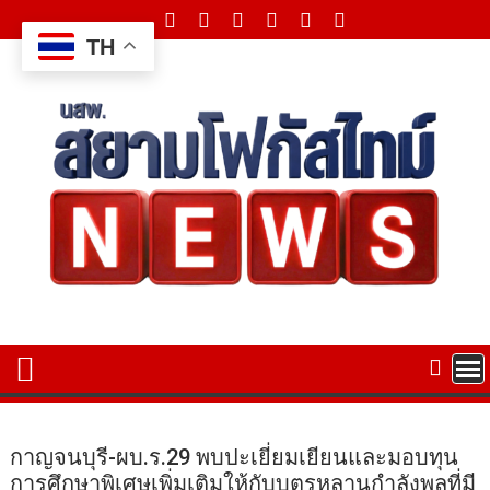
Skip
to
TH
content
กาญจนบุรี-ผบ.ร.29 พบปะเยี่ยมเยียนและมอบทุน
การศึกษาพิเศษเพิ่มเติมให้กับบุตรหลานกำลังพลที่มี