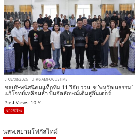
08/08/2026
@SIAMFOCUSTIME
ชลบุรี-พนัสนิคมแท็กทีม 11 วิจัย ววน. ชู ‘พหุวัฒนธรรม’
แก้โจทย์เหลื่อมล้ำ ปั้นอัตลักษณ์เดิมสู่อินเตอร์
Post Views: 10 ช...
ข่าวทั่วไทย
นสพ.สยามโฟกัสไทม์