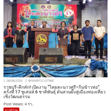
08/08/2026
@SIAMFOCUSTIME
ราชบุรี-คึกคัก! เปิดงาน “ไทยตะนาวศรี–กินข้าวห่อ”
ครั้งที่ 17 ชูเสน่ห์ 6 ชาติพันธุ์ ดันสวนผึ้งสู่เมืองท่องเที่ยว
เชิงวัฒนธรรม
Post Views: 4 รา...
ข่าวทั่วไทย