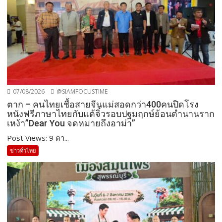
07/08/2026
@SIAMFOCUSTIME
ตาก – คนไทยเชื้อสายจีนแม่สอดกว่า400คนปิดโรง
หนังฟรีภาษาไทยกับแต้จิ๋วรอบปฐมฤกษ์ย้อนตำนานราก
เหง้า”Dear You จดหมายถึงอาม่า”
Post Views: 9 ตา...
ข่าวทั่วไทย