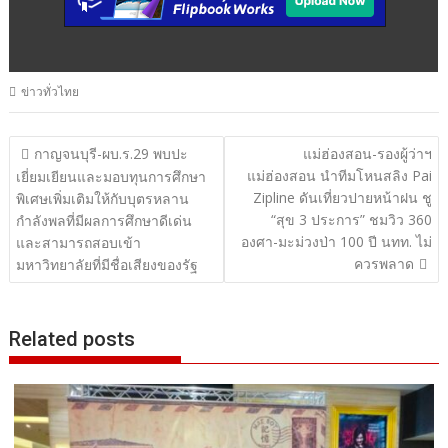
ข่าวทั่วไทย
แนะแนว
กาญจนบุรี-ผบ.ร.29 พบปะ
แม่ฮ่องสอน-รองผู้ว่าฯ
แม่ฮ่องสอน นำทีมโหนสลิง Pai
เรื่อง
เยี่ยมเยียนและมอบทุนการศึกษา
Zipline ดันเที่ยวปายหน้าฝน ชู
พิเศษเพิ่มเติมให้กับบุตรหลาน
“สุข 3 ประการ” ชมวิว 360
กำลังพลที่มีผลการศึกษาดีเด่น
องศา-มะม่วงป่า 100 ปี นทท. ไม่
และสามารถสอบเข้า
ควรพลาด
มหาวิทยาลัยที่มีชื่อเสียงของรัฐ
Related posts