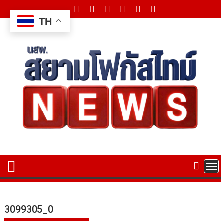
Skip
to
TH
content
3099305_0