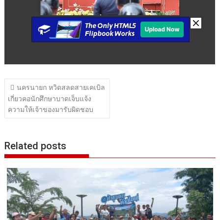
แนะแนว
นครนายก หวิดสลดสายเคเบิล
เรื่อง
เกี่ยวคอนักศึกษาบาดเจ็บแจ้ง
ความให้เจ้าของมารับผิดชอบ
Related posts