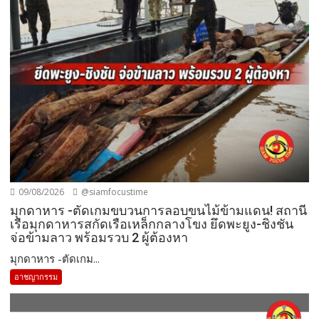
09/08/2026
@siamfocustime
มุกดาหาร -ตัดเกมขบวนการลอบขนไม้ข้ามแดน! สถานี
เรือมุกดาหารสกัดเรือเหล็กกลางโขง ยึดพะยูง-ชิงชัน
จ่อข้ามลาว พร้อมรวบ 2 ผู้ต้องหา
มุกดาหาร -ตัดเกม...
อาชญากรรม