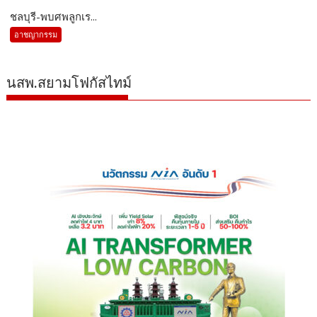
ชลบุรี-พบศพลูกเร...
อาชญากรรม
นสพ.สยามโฟกัสไทม์