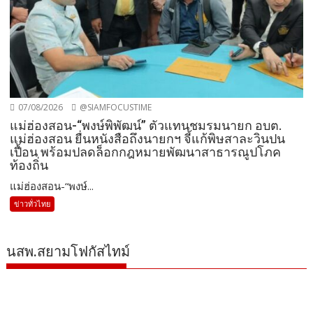
07/08/2026
@SIAMFOCUSTIME
แม่ฮ่องสอน-“พงษ์พิพัฒน์” ตัวแทนชมรมนายก อบต.
แม่ฮ่องสอน ยื่นหนังสือถึงนายกฯ จี้แก้พิษสาละวินปน
เปื้อน พร้อมปลดล็อกกฎหมายพัฒนาสาธารณูปโภค
ท้องถิ่น
แม่ฮ่องสอน-“พงษ์...
ข่าวทั่วไทย
นสพ.สยามโฟกัสไทม์