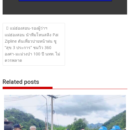
แนะแนว
แม่ฮ่องสอน-รองผู้ว่าฯ
เรื่อง
แม่ฮ่องสอน นำทีมโหนสลิง Pai
Zipline ดันเที่ยวปายหน้าฝน ชู
“สุข 3 ประการ” ชมวิว 360
องศา-มะม่วงป่า 100 ปี นทท. ไม่
ควรพลาด
Related posts