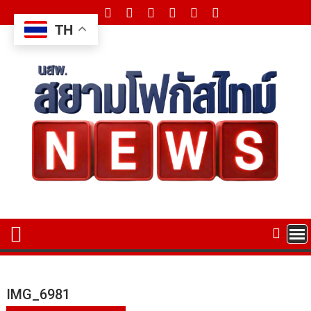
Skip
to
TH
content
IMG_6981