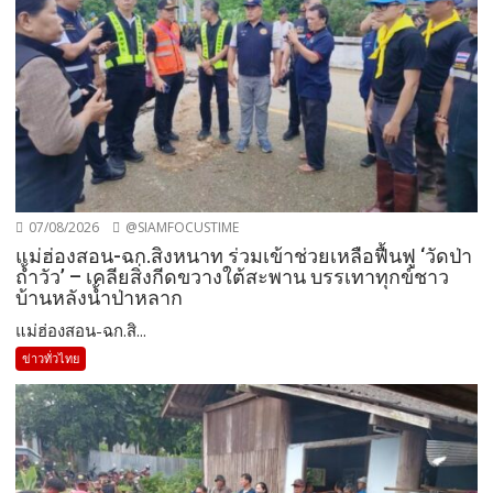
07/08/2026
@SIAMFOCUSTIME
แม่ฮ่องสอน-ฉก.สิงหนาท ร่วมเข้าช่วยเหลือฟื้นฟู ‘วัดป่า
ถ้ำวัว’ – เคลียสิ่งกีดขวางใต้สะพาน บรรเทาทุกข์ชาว
บ้านหลังน้ำป่าหลาก
แม่ฮ่องสอน-ฉก.สิ...
ข่าวทั่วไทย