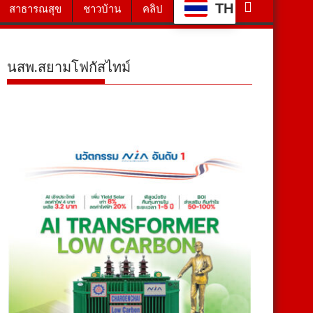
TH
สาธารณสุข
ชาวบ้าน
คลิป
นสพ.สยามโฟกัสไทม์