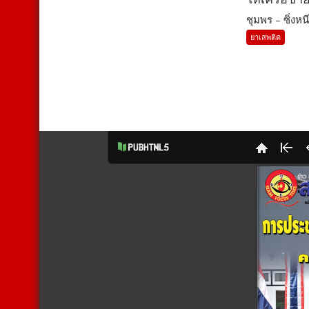
ชุมพร – ซิ่งหนี
ยาเสพติด