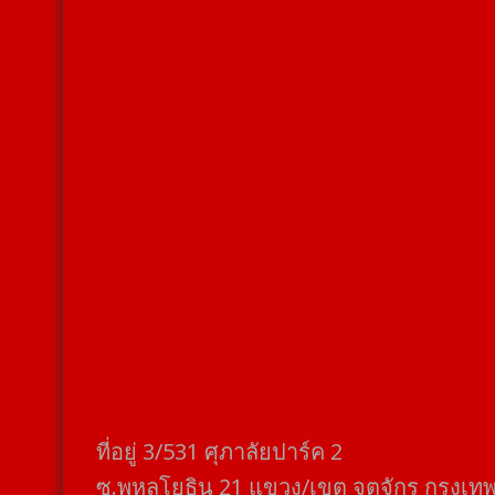
ที่อยู่​ 3/531​ ศุภาลัยปาร์ค​ 2
ซ.พหลโยธิน​ 21​ แขวง/เขต​ จตุจักร​ กรุงเท