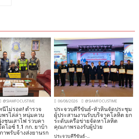
@SIAMFOCUSTIME
06/08/2026
@SIAMFOCUSTIME
งหนีไม่รอด! ตำรวจ
ประจวบคีรีขันธ์-หัวหินจัดประชุม
พรไล่ล่า หนุ่มควบ
ผู้ประสานงานรับบริจาคโลหิต ยก
งพุ่งชนเสาไฟ รวบคา
ระดับเครือข่ายจัดหาโลหิต
ดไอซ์ 1.1 กก. ยาบ้า
คุณภาพรองรับผู้ป่วย
รภาพรับจ้างส่งยานรก
ประจวบคีรีขันธ์-...
ย