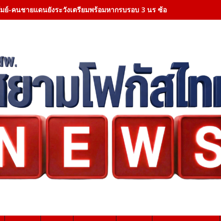
ีรัมย์-คนชายแดนยังระวังเตรียมพร้อมหากรบรอบ 3 นร ซ้อมอพยพประจำ