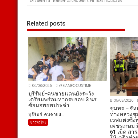
เรื่อง
ใสโมดิฟาย “พอตเค-เอโทมิเดต”เร่ขายสถานบันเทิง
Related posts
06/08/2026
@SIAMFOCUSTIME
บุรีรัมย์-คนชายแดนยังระวัง
เตรียมพร้อมหากรบรอบ 3 นร
06/08/2026
ซ้อมอพยพประจำ
ชุมพร – ซิ่
ทางหลวงชุม
บุรีรัมย์-คนชายแ...
เวฟแต่งซิ่
ข่าวทั่วไทย
เพชรเกษม ยึ
61 เม็ด สา
ให้เครือข่า