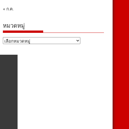
« ก.ค.
หมวดหมู่
หมวด
หมู่