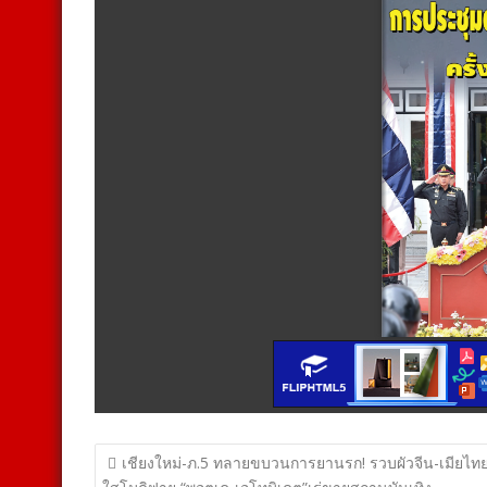
แนะแนว
เชียงใหม่-ภ.5 ทลายขบวนการยานรก! รวบผัวจีน-เมียไทย