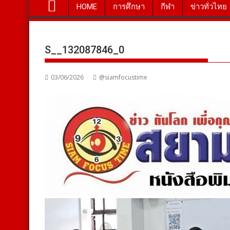
HOME
การศึกษา
กีฬา
ข่าวทั่วไทย
S__132087846_0
03/06/2026
@siamfocustime