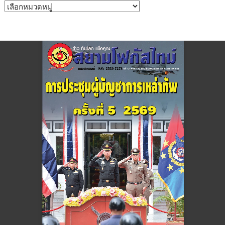
หมวด
หมู่