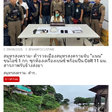
09/08/2026
@SIAMFOCUSTIME
สมุทรสงคราม- ตำรวจเมืองสมุทรสงครามจับ “แนน”
ขนไอซ์ 1 กก. ซุกห้องเครื่องเบนซ์ พร้อมปืน Colt 11 มม.
สารภาพรับจ้างส่งยา
สมุทรสงคราม- ตำร...
ข่าวทั่วไทย