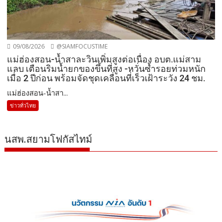
09/08/2026
@SIAMFOCUSTIME
แม่ฮ่องสอน-น้ำสาละวินเพิ่มสูงต่อเนื่อง อบต.แม่สาม
แลบ เตือนริมน้ำยกของขึ้นที่สูง -หวั่นซ้ำรอยท่วมหนัก
เมื่อ 2 ปีก่อน พร้อมจัดชุดเคลื่อนที่เร็วเฝ้าระวัง 24 ชม.
แม่ฮ่องสอน-น้ำสา...
ข่าวทั่วไทย
นสพ.สยามโฟกัสไทม์