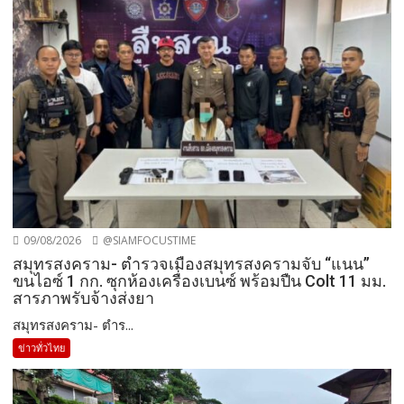
09/08/2026
@SIAMFOCUSTIME
สมุทรสงคราม- ตำรวจเมืองสมุทรสงครามจับ “แนน”
ขนไอซ์ 1 กก. ซุกห้องเครื่องเบนซ์ พร้อมปืน Colt 11 มม.
สารภาพรับจ้างส่งยา
สมุทรสงคราม- ตำร...
ข่าวทั่วไทย