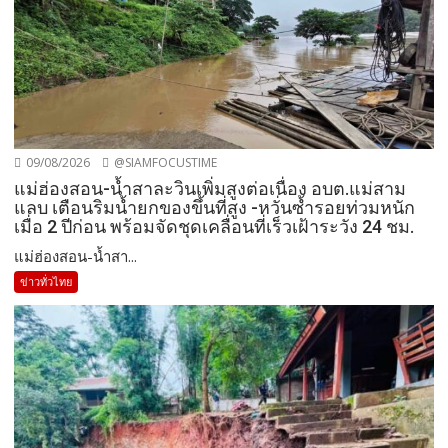
09/08/2026
@SIAMFOCUSTIME
แม่ฮ่องสอน-น้ำสาละวินเพิ่มสูงต่อเนื่อง อบต.แม่สาม
แลบ เตือนริมน้ำยกของขึ้นที่สูง -หวั่นซ้ำรอยท่วมหนัก
เมื่อ 2 ปีก่อน พร้อมจัดชุดเคลื่อนที่เร็วเฝ้าระวัง 24 ชม.
แม่ฮ่องสอน-น้ำสา...
ข่าวทั่วไทย