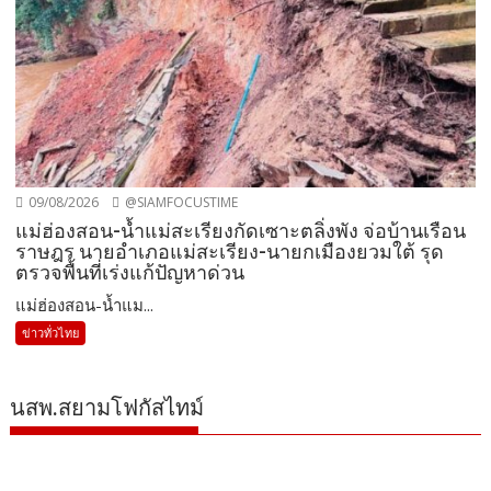
09/08/2026
@SIAMFOCUSTIME
แม่ฮ่องสอน-น้ำแม่สะเรียงกัดเซาะตลิ่งพัง จ่อบ้านเรือน
ราษฎร นายอำเภอแม่สะเรียง-นายกเมืองยวมใต้ รุด
ตรวจพื้นที่เร่งแก้ปัญหาด่วน
แม่ฮ่องสอน-น้ำแม...
ข่าวทั่วไทย
นสพ.สยามโฟกัสไทม์