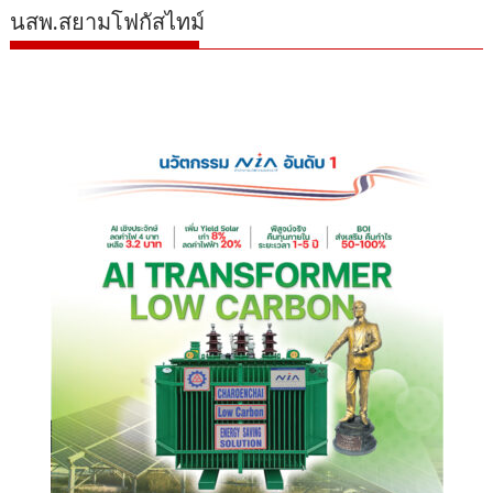
นสพ.สยามโฟกัสไทม์