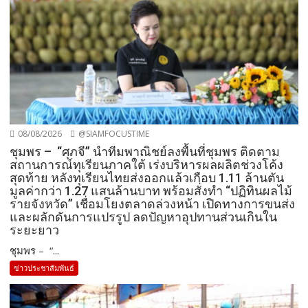
08/08/2026
@SIAMFOCUSTIME
ชุมพร – “ศุภจี” นำทีมพาณิชย์ลงพื้นที่ชุมพร ติดตาม
สถานการณ์ทุเรียนภาคใต้ เร่งบริหารผลผลิตช่วงโค้ง
สุดท้าย หลังทุเรียนไทยส่งออกแล้วเกือบ 1.11 ล้านตัน
มูลค่ากว่า 1.27 แสนล้านบาท พร้อมสั่งทำ “ปฏิทินผลไม้
รายจังหวัด” เชื่อมโยงตลาดล่วงหน้า เปิดทางการขนส่ง
และผลักดันการแปรรูป ลดปัญหาอุปทานส่วนเกินใน
ระยะยาว
ชุมพร – “...
ข่าวประชาสัมพันธ์