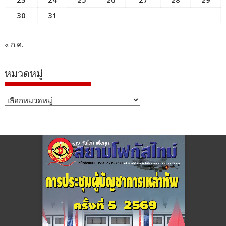
30
31
« ก.ค.
หมวดหมู่
หมวด
หมู่