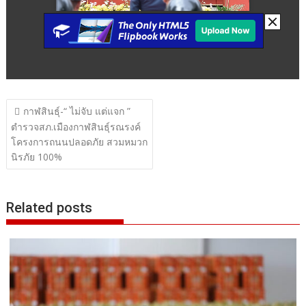
แนะแนว
กาฬสินธุ์-“ ไม่จับ แต่แจก ”
เรื่อง
ตำรวจสภ.เมืองกาฬสินธุ์รณรงค์
โครงการถนนปลอดภัย สวมหมวก
นิรภัย 100%
Related posts