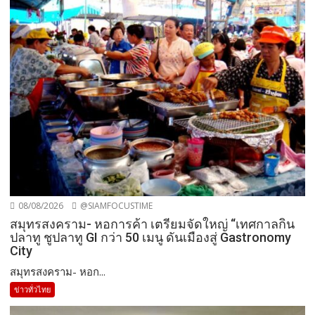
08/08/2026
@SIAMFOCUSTIME
สมุทรสงคราม- หอการค้า เตรียมจัดใหญ่ “เทศกาลกิน
ปลาทู ชูปลาทู GI กว่า 50 เมนู ดันเมืองสู่ Gastronomy
City
สมุทรสงคราม- หอก...
ข่าวทั่วไทย