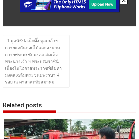
แนะแนว
มูลนิธิป่อเต็กตึ๊ง ทูลเกล้าฯ
เรื่อง
ถวายแจกันดอกไม้และลงนาม
ถวายพระพรชัยมงคล สมเด็จ
พระนางเจ้า ฯ พระบรมราชินี
เนื่องในโอกาสพระราชพิธีมหา
มงคลเฉลิมพระชนมพรรษา 4
รอบ ณ ศาลาสหทัยสมาคม
Related posts