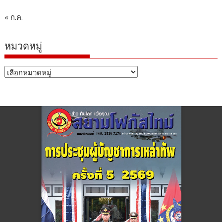
« ก.ค.
หมวดหมู่
หมวด
หมู่