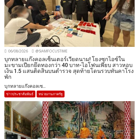
06/08/2026
@SIAMFOCUSTIME
บุกทลายแก๊งคอลเซ็นเตอร์เวียดนาม! โยงซุกไอซ์ใน
มะขามเปียกยึดทองกว่า 40 บาท-ไอโฟนเพียบ สาวหอบ
เงิน 1.5 แสนติดสินบนตำรวจ สุดท้ายโดนรวบทันคาโรง
พัก
บุกทลายแก๊งคอลเซ...
ข่าวประชาสัมพันธ์
หน่วยงานภาครัฐ