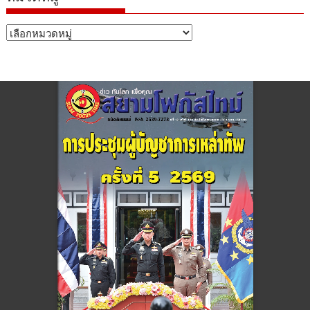
หมวด
หมู่