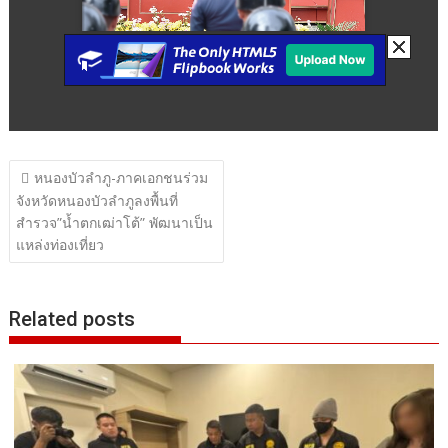
แนะแนว
หนองบัวลำภู-ภาคเอกชนร่วม
เรื่อง
จังหวัดหนองบัวลำภูลงพื้นที่
สำรวจ”น้ำตกเฒ่าโต้” พัฒนาเป็น
แหล่งท่องเที่ยว
Related posts