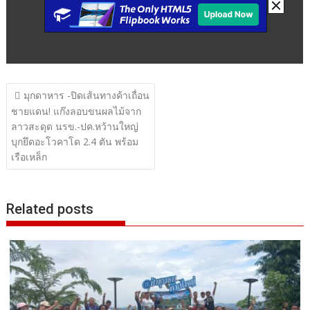
แนะแนว
มุกดาหาร -ปิดเส้นทางค้าเถื่อน
เรื่อง
ชายแดน! แก๊งลอบขนผลไม้จาก
ลาวสะดุด นรข.-ปค.หว้านใหญ่
บุกยึดอะโวคาโด 2.4 ตัน พร้อม
เรือเหล็ก
Related posts