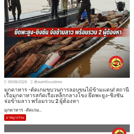
09/08/2026
@siamfocustime
มุกดาหาร -ตัดเกมขบวนการลอบขนไม้ข้ามแดน! สถานี
เรือมุกดาหารสกัดเรือเหล็กกลางโขง ยึดพะยูง-ชิงชัน
จ่อข้ามลาว พร้อมรวบ 2 ผู้ต้องหา
มุกดาหาร -ตัดเกม...
อาชญากรรม