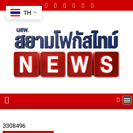
Skip
to
TH
content
3308496