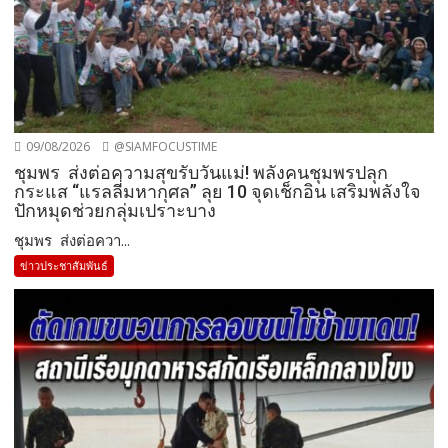
09/08/2026
@SIAMFOCUSTIME
ชุมพร ส่งต่อความสุขรับวันแม่! พลังคนชุมพรปลุก
กระแส “แรลลี่มหากุศล” ลุย 10 จุดเช็กอิน เสริมพลังใจ
ปักหมุดช่วยกลุ่มเปราะบาง
ชุมพร ส่งต่อควา...
ข่าวประชาสัมพันธ์