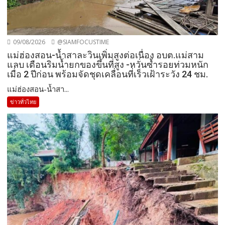
09/08/2026
@SIAMFOCUSTIME
แม่ฮ่องสอน-น้ำสาละวินเพิ่มสูงต่อเนื่อง อบต.แม่สาม
แลบ เตือนริมน้ำยกของขึ้นที่สูง -หวั่นซ้ำรอยท่วมหนัก
เมื่อ 2 ปีก่อน พร้อมจัดชุดเคลื่อนที่เร็วเฝ้าระวัง 24 ชม.
แม่ฮ่องสอน-น้ำสา...
ข่าวทั่วไทย