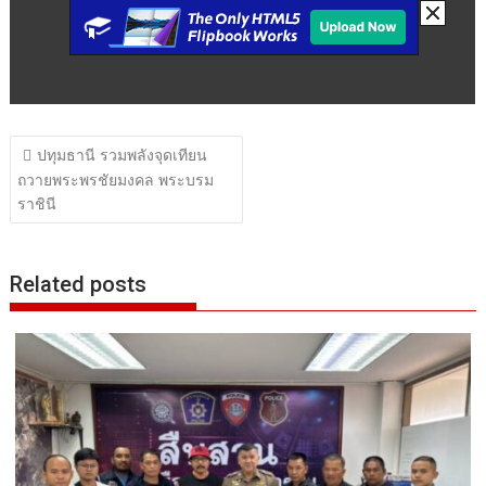
แนะแนว
ปทุมธานี รวมพลังจุดเทียน
เรื่อง
ถวายพระพรชัยมงคล พระบรม
ราชินี
Related posts