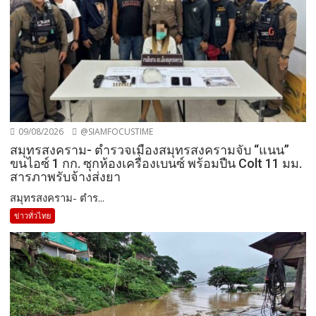
09/08/2026
@SIAMFOCUSTIME
สมุทรสงคราม- ตำรวจเมืองสมุทรสงครามจับ “แนน”
ขนไอซ์ 1 กก. ซุกห้องเครื่องเบนซ์ พร้อมปืน Colt 11 มม.
สารภาพรับจ้างส่งยา
สมุทรสงคราม- ตำร...
ข่าวทั่วไทย