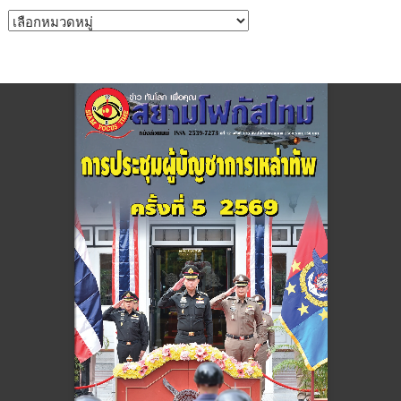
หมวด
หมู่