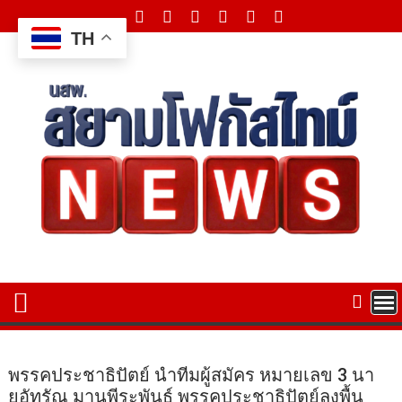
Skip
to
TH
content
พรรคประชาธิปัตย์ นำทีมผู้สมัคร หมายเลข 3 นา
ยอัทรัณ มานุพีระพันธ์ พรรคประชาธิปัตย์ลงพื้น