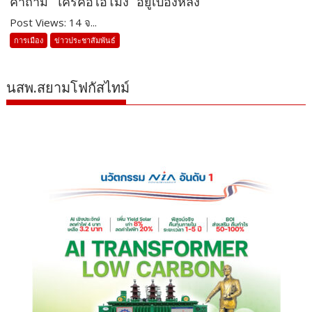
คำถาม “ใครคือไอ้โม่ง” อยู่เบื้องหลัง
Post Views: 14 จ...
การเมือง
ข่าวประชาสัมพันธ์
นสพ.สยามโฟกัสไทม์