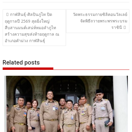
แนะแนว
กาฬสินธุ์-ศิลปินภูไท ปิด
วัดพระธรรมกายซิลิคอนวัลเลย์
จัดพิธีถวายพระพรพระบรม
เรื่อง
ฤดูกาลปี 2569 สุดยิ่งใหญ่
ราชินี
สืบสานมนต์เสน่ห์หมอลำภูไท
สร้างความสุขส่งท้ายฤดูกาล ณ
อำเภอคำม่วง กาฬสินธุ์
Related posts