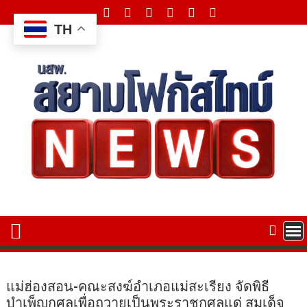
Skip
to
TH
content
แม่ฮ่องสอน-คณะสงฆ์อำเภอแม่สะเรียง จัดพิธี
บำเพ็ญกุศลเพื่อถวายเป็นพระราชกุศลแด่ สมเด็จ