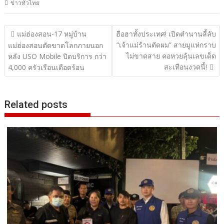
ข่าวทั่วไทย
แนะแนว
แม่ฮ่องสอน-17 หมู่บ้าน
ฮือฮาทั้งประเทศ! เปิดตำนานลี้ลับ
“เจ้าแม่ร้านตัดผม” สายมูแห่กราบ
เรื่อง
แม่ฮ่องสอนตัดขาดโลกภายนอก
ไม่ขาดสาย คอหวยลุ้นเลขเด็ด
หลัง USO Mobile ปิดบริการ กว่า
สะเทือนงวดนี้!
4,000 ครัวเรือนเดือดร้อน
Related posts