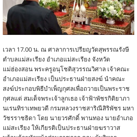
เวลา 17.00 น. ณ ศาลาการเปรียญวัดสุพรรณรังษี
ตำบลแม่สะเรียง อำเภอแม่สะเรียง จังหวัด
แม่ฮ่องสอน พระครูอนุโชติสุวรรณวิศาล เจ้าคณะ
อำเภอแม่สะเรียง เป็นประธานฝ่ายสงฆ์ นำคณะ
สงฆ์ประกอบพิธีบำเพ็ญกุศลเพื่อถวายเป็นพระราช
กุศลแด่ สมเด็จพระเจ้าลูกเธอ เจ้าฟ้าพัชรกิติยาภา
นเรนทิราเทพยวดี กรมหลวงราชสาริณีสิริพัชร มหา
วัชรราชธิดา โดย นายวรศักดิ์ พานทอง นายอำเภอ
แม่สะเรียง ให้เกียรติเป็นประธานฝ่ายฆราวาส