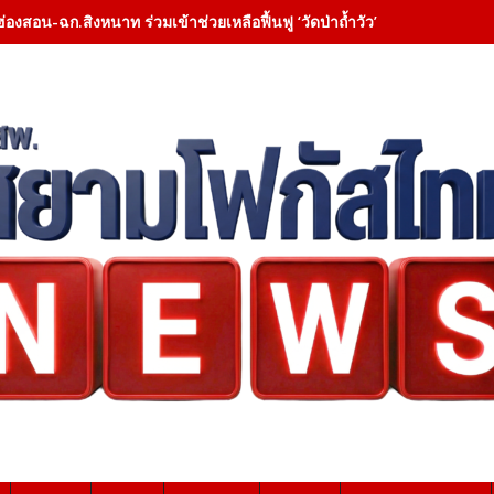
ฮ่องสอน-ฉก.สิงหนาท ร่วมเข้าช่วยเหลือฟื้นฟู ‘วัดป่าถ้ำวัว’ – เคลียสิ่งกี