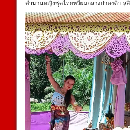
ตำนานหญิงชุดไทยหวีผมกลางป่าดงดิบ สู่สิ่งศักด