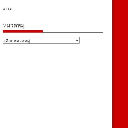
« ก.ค.
หมวดหมู่
หมวด
หมู่