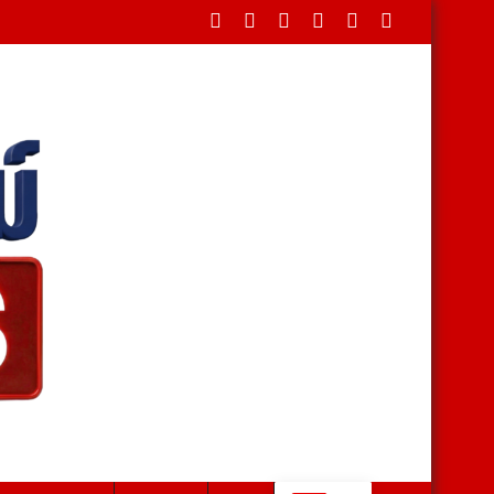
ดขวางใต้สะพาน บรรเทาทุกข์ชาวบ้านหลังน้ำป่าหลาก