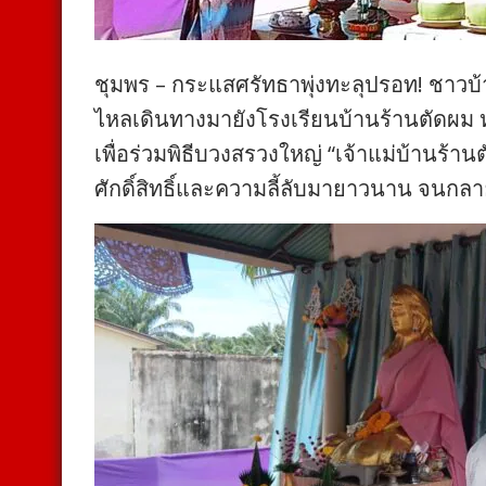
ชุมพร – กระแสศรัทธาพุ่งทะลุปรอท! ชาวบ้
ไหลเดินทางมายังโรงเรียนบ้านร้านตัดผม ห
เพื่อร่วมพิธีบวงสรวงใหญ่ “เจ้าแม่บ้านร้าน
ศักดิ์สิทธิ์และความลี้ลับมายาวนาน จนกล