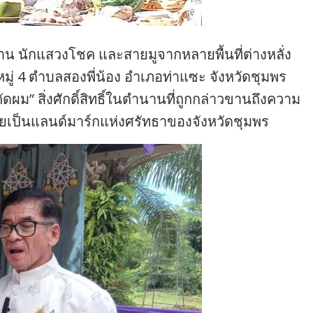
าน นักแสวงโชค และสายมูจากหลายพื้นที่ต่างหลั่ง
มู่ 4 ตำบลสองพี่น้อง อำเภอท่าแซะ จังหวัดชุมพร
ตัดผม” สิ่งศักดิ์สิทธิ์ในตำนานที่ถูกกล่าวขานถึงความ
ายเป็นแลนด์มาร์กแห่งศรัทธาของจังหวัดชุมพร