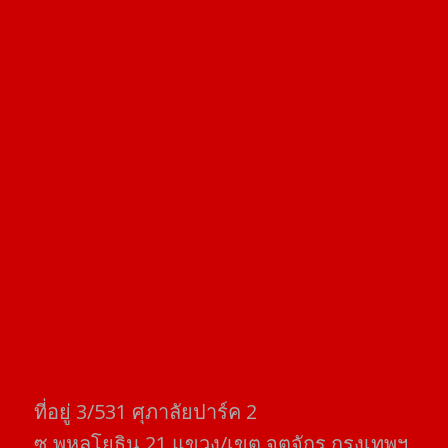
ที่อยู่​ 3/531​ ศุภาลัยปาร์ค​ 2
ซ.พหลโยธิน​ 21​ แขวง/เขต​ จตุจักร​ กรุงเทพฯ