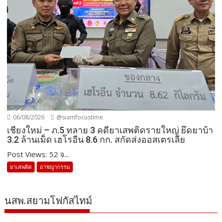
06/08/2026
@siamfocustime
เชียงใหม่ – ภ.5 ทลาย 3 คดียาเสพติดรายใหญ่ ยึดยาบ้า
3.2 ล้านเม็ด เฮโรอีน 8.6 กก. สกัดส่งออสเตรเลีย
Post Views: 52 จ...
ยาเสพติด
อาชญากรรม
นสพ.สยามโฟกัสไทม์