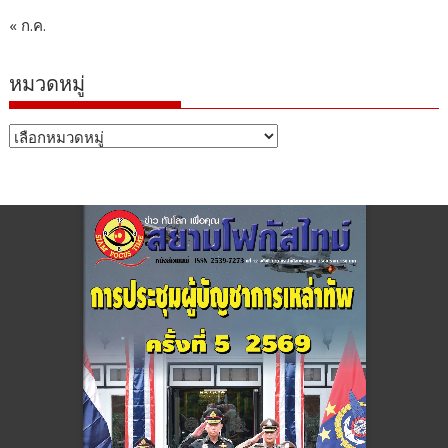
« ก.ค.
หมวดหมู่
หมวด
หมู่