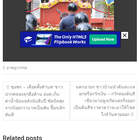
อาชญากรรม
แนะแนว
ชุมพร – เดือดทั้งตำบล! ชาว
นครนายก ชาวบ้านนำต้นสะแห
ยกหรือกวักเงิน – กวักทองต้นสี
เรื่อง
ปากคลองลุกฮือค้าน อบต.เก็บ
เขียวมาปลูกเกิดแตกกิ่งออก
ค่าน้ำย้อนหลังนับสิบปี ซัดบิลพุ่ง
เป็นต้นสีขาวคาดว่าจะมาให้โชค
จากร้อยกว่าบาทเป็นพัน จี้ยกเลิก
ใกล้วันหวยออก
ทันที
Related posts