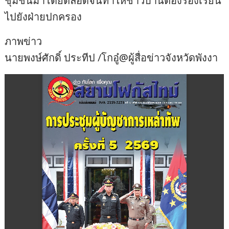
ชุมชนมาโดยตลอดจนทำให้ชาวบ้านต้องร้องเรียน
ไปยังฝ่ายปกครอง
ภาพข่าว
นายพงษ์ศักดิ์ ประทีป /โกอู๋@ผู้สื่อข่าวจังหวัดพังงา