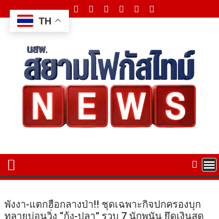
Skip
to
TH
content
พังงา-แตกฮือกลางป่า!! ชุดเฉพาะกิจปกครองบุก
ทลายบ่อนวิ่ง “กุ้ง-ปลา” รวบ 7 นักพนัน ยึดเงินสด