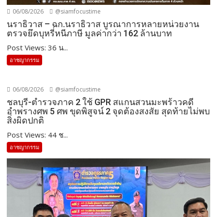
06/08/2026
@siamfocustime
นราธิวาส – ฉก.นราธิวาส บูรณาการหลายหน่วยงาน
ตรวจยึดบุหรี่หนีภาษี มูลค่ากว่า 162 ล้านบาท
Post Views: 36 น...
อาชญากรรม
06/08/2026
@siamfocustime
ชลบุรี-ตำรวจภาค 2 ใช้ GPR สแกนสวนมะพร้าวคดี
อำพรางศพ 5 ศพ ขุดพิสูจน์ 2 จุดต้องสงสัย สุดท้ายไม่พบ
สิ่งผิดปกติ
Post Views: 44 ช...
อาชญากรรม