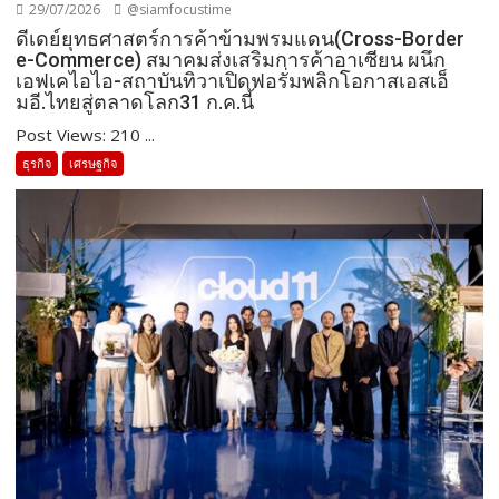
29/07/2026
@siamfocustime
ดีเดย์ยุทธศาสตร์การค้าข้ามพรมแดน(Cross-Border
e-Commerce) สมาคมส่งเสริมการค้าอาเซียน ผนึก
เอฟเคไอไอ-สถาบันทิวาเปิดฟอรั่มพลิกโอกาสเอสเอ็
มอี.ไทยสู่ตลาดโลก31 ก.ค.นี้
Post Views: 210 ...
ธุรกิจ
เศรษฐกิจ