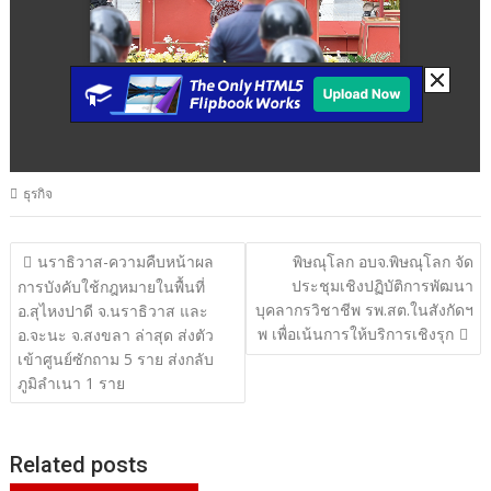
ธุรกิจ
แนะแนว
นราธิวาส-ความคืบหน้าผล
พิษณุโลก อบจ.พิษณุโลก จัด
ประชุมเชิงปฏิบัติการพัฒนา
เรื่อง
การบังคับใช้กฎหมายในพื้นที่
บุคลากรวิชาชีพ รพ.สต.ในสังกัดฯ
อ.สุไหงปาดี จ.นราธิวาส และ
พ เพื่อเน้นการให้บริการเชิงรุก
อ.จะนะ จ.สงขลา ล่าสุด ส่งตัว
เข้าศูนย์ซักถาม 5 ราย ส่งกลับ
ภูมิลำเนา 1 ราย
Related posts