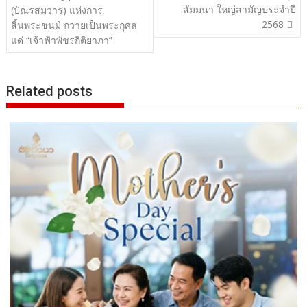
เรื่อง
สัมมนา ใหญ่สามัญประจำปี
(ปัณรสมวาร) แห่งการ
2568
สิ้นพระชนม์ ถวายเป็นพระกุศล
แด่ “เจ้าฟ้าพัชรกิติยาภา”
Related posts