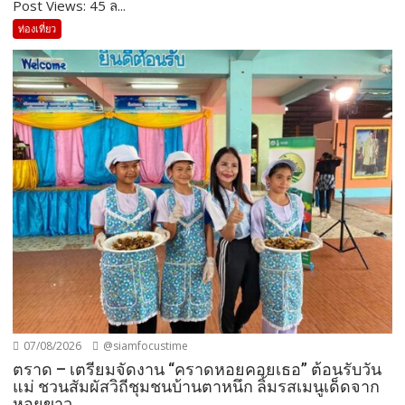
Post Views: 45 ล...
ท่องเที่ยว
07/08/2026
@siamfocustime
ตราด – เตรียมจัดงาน “คราดหอยคอยเธอ” ต้อนรับวัน
แม่ ชวนสัมผัสวิถีชุมชนบ้านตาหนึก ลิ้มรสเมนูเด็ดจาก
หอยขาว