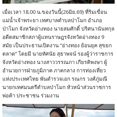
เมื่อเวลา 18.00 น.ของวันนี้(26มิย.69) ที่ริมเขื่อน
แม่น้ำเจ้าพระยา เทศบาลตำบลป่าโมก อำเภอ
ป่าโมก จังหวัดอ่างทอง นายสมศักดิ์ ปริศนานันทกุล
อดีตสมาชิกสภาผู้แทนราษฎรจังหวัดอ่างทอง 9
สมัย เป็นประธานเปิดงาน “อ่างทอง ย้อนยุค สุขยก
ตลาด” โดยมี นายทัศนัย สุธาพจน์ รองผู้ว่าราชการ
จังหวัดอ่างทอง นางสาววรรณภา เกียรติพงษา ผู้
อำนวยการฝ่ายภูมิภาค ภาคกลาง การท่องเที่ยว
แห่งประเทศไทย พันตำรวจเอก รณกร วงศ์ภู่มณี
นายกเทศมนตรีตำบลป่าโมก หัวหน้าส่วนราชการ
พ่อค้า ประชาชน ร่วมงาน