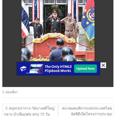
ท่องเที่ยว
แนะแนว
สมุทรปราการ-วัดบางพลีใหญ่
สมาคมคนพิการแห่งประเทศไทย
จัดพิธีเปิดโครงการประชุม
กลาง บำเพ็ญกุศล ครบ 15 วัน