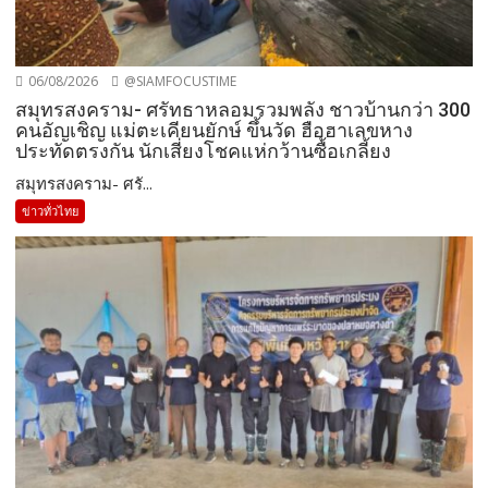
06/08/2026
@SIAMFOCUSTIME
สมุทรสงคราม- ศรัทธาหลอมรวมพลัง ชาวบ้านกว่า 300
คนอัญเชิญ แม่ตะเคียนยักษ์ ขึ้นวัด ฮือฮาเลขหาง
ประทัดตรงกัน นักเสี่ยงโชคแห่กว้านซื้อเกลี้ยง
สมุทรสงคราม- ศรั...
ข่าวทั่วไทย