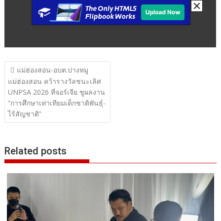
แนะแนว
แม่ฮ่องสอน-อบต.ปางหมู
เรื่อง
แม่ฮ่องสอน คว้ารางวัลชนะเลิศ
UNPSA 2026 ที่จอร์เจีย ชูผลงาน
“การศึกษาเท่าเทียมเด็กชาติพันธุ์-
ไร้สัญชาติ”
Related posts