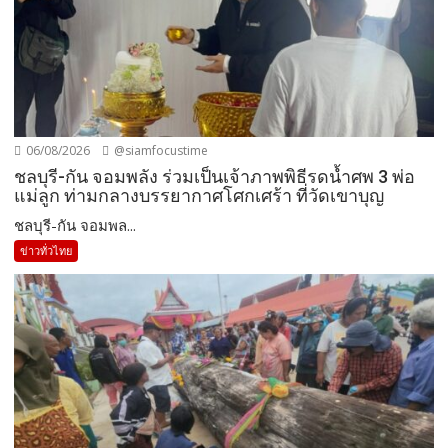
06/08/2026
@siamfocustime
ชลบุรี-กัน จอมพลัง ร่วมเป็นเจ้าภาพพิธีรดน้ำศพ 3 พ่อ
แม่ลูก ท่ามกลางบรรยากาศโศกเศร้า ที่วัดเขาบุญ
ชลบุรี-กัน จอมพล...
ข่าวทั่วไทย