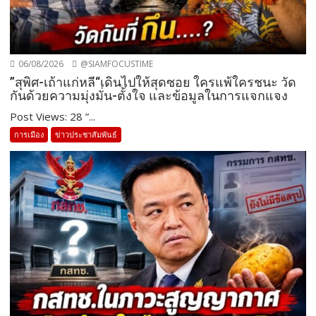
06/08/2026
@SIAMFOCUSTIME
”สุพิศ-เถ้าแก่หลี“เดินไปให้สุดซอย ใครแพ้ใครชนะ วัด
กันด้วยความมุ่งมั่น-ตั้งใจ และข้อมูลในการแจกแจง
Post Views: 28 ”...
การเมือง
ข่าวประชาสัมพันธ์