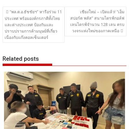
แนะแนว
“พล.ต.อ.ธัชชัยฯ” หารือร่วม 11
เชียงใหม่ – เปิดแล้ว! “เอ็ม
สปอร์ต พลัส” สนามไดรฟ์กอล์ฟ
เรื่อง
ประเทศ พร้อมองค์กรภาคีทั้งไทย
เลนไดรฟ์จำนวน 128 เลน ครบ
และต่างประเทศ ป้องกันและ
วงจรแห่งใหม่ของภาคเหนือ
ปราบปรามการค้ามนุษย์ที่เกี่ยว
เนื่องกับแก๊งคอลเซ็นเตอร์
Related posts