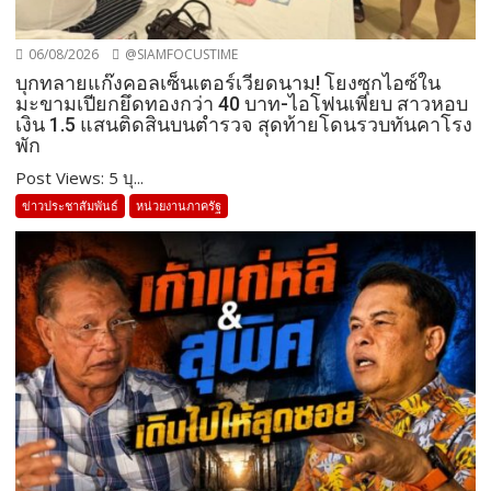
06/08/2026
@SIAMFOCUSTIME
บุกทลายแก๊งคอลเซ็นเตอร์เวียดนาม! โยงซุกไอซ์ใน
มะขามเปียกยึดทองกว่า 40 บาท-ไอโฟนเพียบ สาวหอบ
เงิน 1.5 แสนติดสินบนตำรวจ สุดท้ายโดนรวบทันคาโรง
พัก
Post Views: 5 บุ...
ข่าวประชาสัมพันธ์
หน่วยงานภาครัฐ