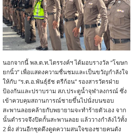
นอกจากนี้ พล.ต.ท.ไตรรงค์ฯ ได้มอบรางวัล “โฆษก
ยกนิ้ว” เพื่อแสดงความชื่นชมและเป็นขวัญกำลังใจ
ให้กับ “ร.ต.อ.พันธุ์ธัช ตรีก้อน” รองสารวัตรฝ่าย
ป้องกันและปราบราม สภ.ประตูน้ำจุฬาลงกรณ์ ซึ่ง
เข้าควบคุมสถานการณ์ชายขึ้นไปนั่งบนขอบ
สะพานลอยคล้ายกับพยายามจะทำร้ายตัวเอง จาก
นั้นตำรวจจึงปิดกั้นสะพานลอย แล้ววางกำลังไว้ทั้ง
2 ฝั่ง ส่วนอีกชุดดึงดูดความสนใจของชายคนดัง