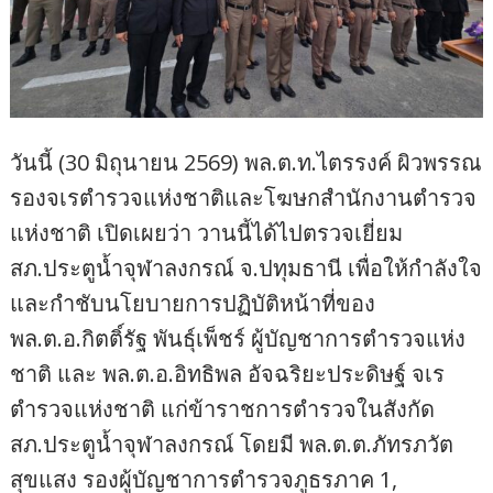
วันนี้ (30 มิถุนายน 2569) พล.ต.ท.ไตรรงค์ ผิวพรรณ
รองจเรตำรวจแห่งชาติและโฆษกสำนักงานตำรวจ
แห่งชาติ เปิดเผยว่า วานนี้ได้ไปตรวจเยี่ยม
สภ.ประตูน้ำจุฬาลงกรณ์ จ.ปทุมธานี เพื่อให้กำลังใจ
และกำชับนโยบายการปฏิบัติหน้าที่ของ
พล.ต.อ.กิตติ์รัฐ พันธุ์เพ็ชร์ ผู้บัญชาการตำรวจแห่ง
ชาติ และ พล.ต.อ.อิทธิพล อัจฉริยะประดิษฐ์ จเร
ตำรวจแห่งชาติ แก่ข้าราชการตำรวจในสังกัด
สภ.ประตูน้ำจุฬาลงกรณ์ โดยมี พล.ต.ต.ภัทรภวัต
สุขแสง รองผู้บัญชาการตำรวจภูธรภาค 1,