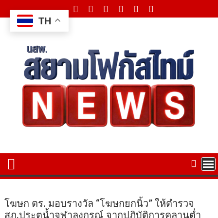
Skip
to
TH
content
โฆษก ตร. มอบรางวัล “โฆษกยกนิ้ว” ให้ตำรวจ
สภ.ประตูน้ำจุฬาลงกรณ์ จากปฏิบัติการคลานต่ำ