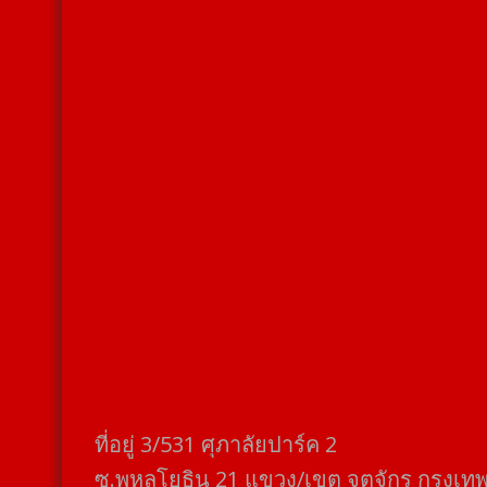
ที่อยู่​ 3/531​ ศุภาลัยปาร์ค​ 2
ซ.พหลโยธิน​ 21​ แขวง/เขต​ จตุจักร​ กรุงเท