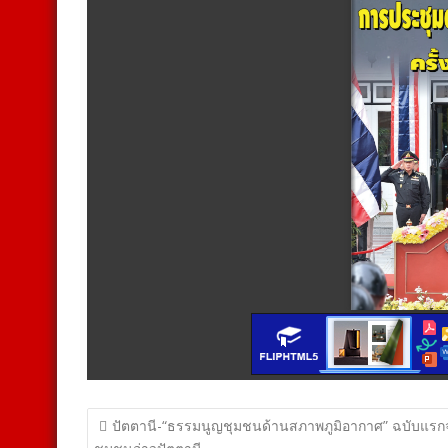
แนะแนว
ปัตตานี-“ธรรมนูญชุมชนด้านสภาพภูมิอากาศ” ฉบับแรก