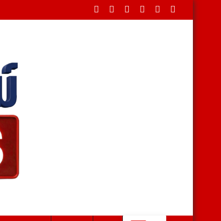
ล็กกลางโขง ยึดพะยูง-ชิงชัน จ่อข้ามลาว พร้อมรวบ 2 ผู้ต้องหา