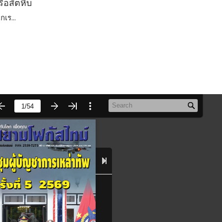
เรือสัตหีบ
เร...