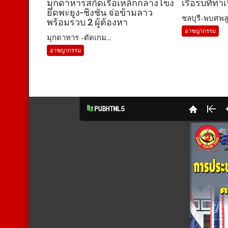
มุกดาหารสกัดเรือเหล็กกลางโขง
เรือรบที่ท่า
ยึดพะยูง-ชิงชัน จ่อข้ามลาว
ชลบุรี-พบศพลูก
พร้อมรวบ 2 ผู้ต้องหา
อาชญากรรม
มุกดาหาร -ตัดเกม...
อาชญากรรม