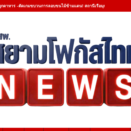
มุกดาหาร -ตัดเกมขบวนการลอบขนไม้ข้ามแดน! สถานีเรือมุกดาหารสกัดเรือเห