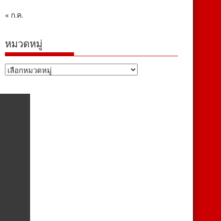
« ก.ค.
หมวดหมู่
หมวด
หมู่