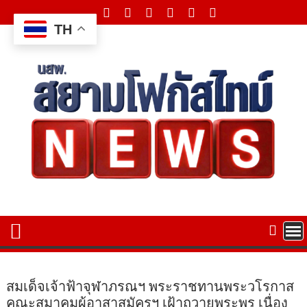
Skip
to
TH
content
สมเด็จเจ้าฟ้าจุฬาภรณฯ พระราชทานพระวโรกาส
คณะสมาคมผู้อาสาสมัครฯ เฝ้าถวายพระพร เนื่อง