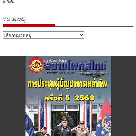
« ก.ค.
หมวดหมู่
หมวด
หมู่