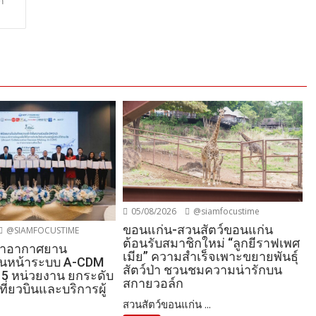
ก
05/08/2026
@siamfocustime
ขอนแก่น-สวนสัตว์ขอนแก่น
@SIAMFOCUSTIME
ต้อนรับสมาชิกใหม่ “ลูกยีราฟเพศ
ท่าอากาศยาน
เมีย” ความสำเร็จเพาะขยายพันธุ์
ดินหน้าระบบ A-CDM
สัตว์ป่า ชวนชมความน่ารักบน
5 หน่วยงาน ยกระดับ
สกายวอล์ก
ี่ยวบินและบริการผู้
สวนสัตว์ขอนแก่น ...