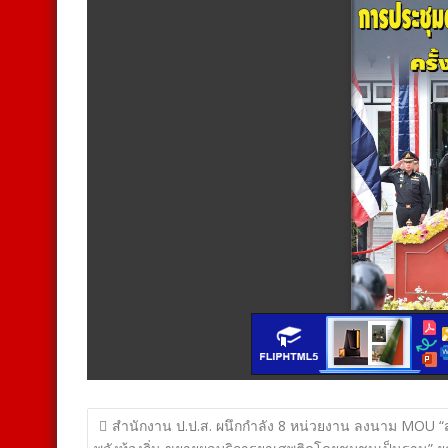
แนะแนว
สำนักงาน ป.ป.ส. ผนึกกำลัง 8 หน่วยงาน ลงนาม MOU 