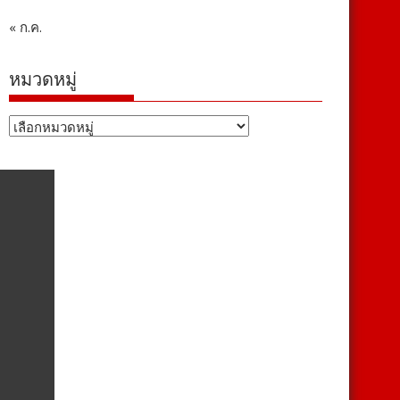
« ก.ค.
หมวดหมู่
หมวด
หมู่