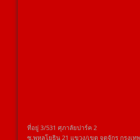
ที่อยู่​ 3/531​ ศุภาลัยปาร์ค​ 2
ซ.พหลโยธิน​ 21​ แขวง/เขต​ จตุจักร​ กรุงเท