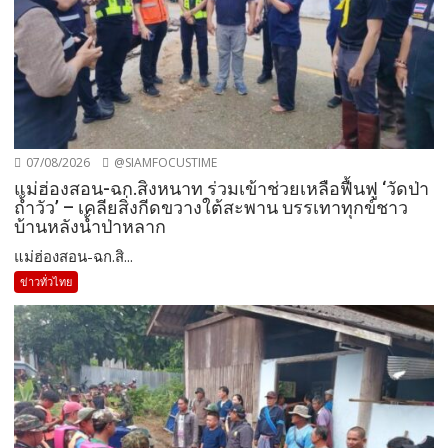
07/08/2026
@SIAMFOCUSTIME
แม่ฮ่องสอน-ฉก.สิงหนาท ร่วมเข้าช่วยเหลือฟื้นฟู ‘วัดป่า
ถ้ำวัว’ – เคลียสิ่งกีดขวางใต้สะพาน บรรเทาทุกข์ชาว
บ้านหลังน้ำป่าหลาก
แม่ฮ่องสอน-ฉก.สิ...
ข่าวทั่วไทย