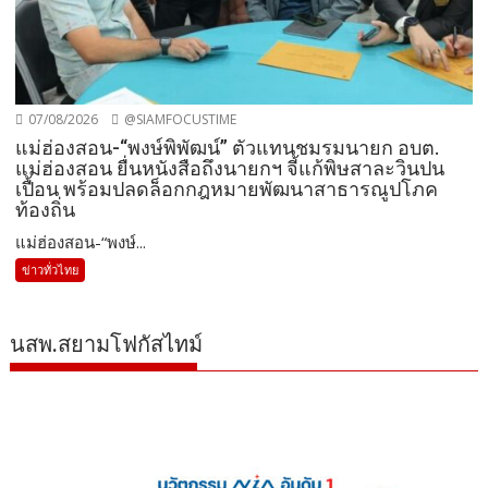
07/08/2026
@SIAMFOCUSTIME
แม่ฮ่องสอน-“พงษ์พิพัฒน์” ตัวแทนชมรมนายก อบต.
แม่ฮ่องสอน ยื่นหนังสือถึงนายกฯ จี้แก้พิษสาละวินปน
เปื้อน พร้อมปลดล็อกกฎหมายพัฒนาสาธารณูปโภค
ท้องถิ่น
แม่ฮ่องสอน-“พงษ์...
ข่าวทั่วไทย
นสพ.สยามโฟกัสไทม์