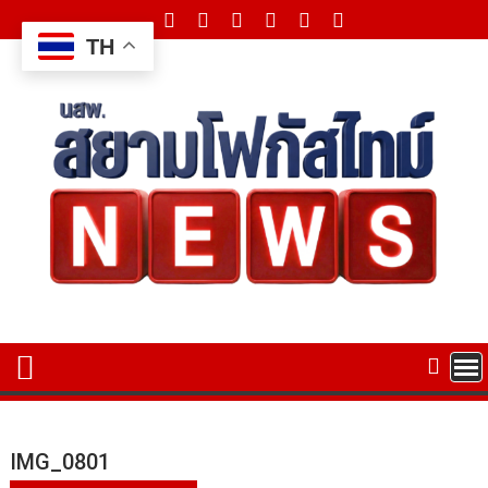
Skip
to
TH
content
IMG_0801