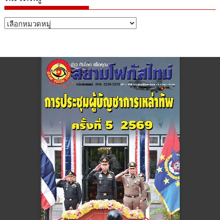
หมวด
หมู่