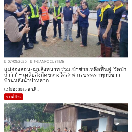
07/08/2026
@SIAMFOCUSTIME
แม่ฮ่องสอน-ฉก.สิงหนาท ร่วมเข้าช่วยเหลือฟื้นฟู ‘วัดป่า
ถ้ำวัว’ – เคลียสิ่งกีดขวางใต้สะพาน บรรเทาทุกข์ชาว
บ้านหลังน้ำป่าหลาก
แม่ฮ่องสอน-ฉก.สิ...
ข่าวทั่วไทย