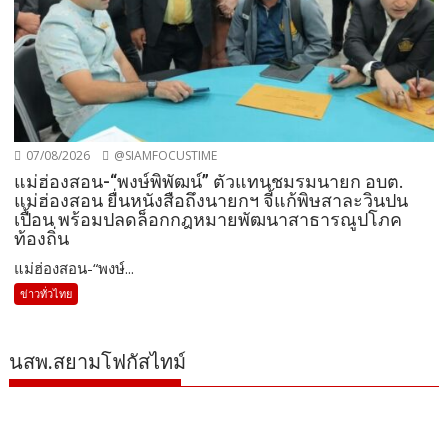
07/08/2026
@SIAMFOCUSTIME
แม่ฮ่องสอน-“พงษ์พิพัฒน์” ตัวแทนชมรมนายก อบต.
แม่ฮ่องสอน ยื่นหนังสือถึงนายกฯ จี้แก้พิษสาละวินปน
เปื้อน พร้อมปลดล็อกกฎหมายพัฒนาสาธารณูปโภค
ท้องถิ่น
แม่ฮ่องสอน-“พงษ์...
ข่าวทั่วไทย
นสพ.สยามโฟกัสไทม์